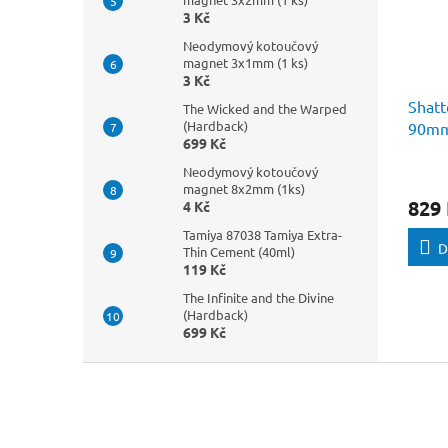
3 Kč
Neodymový kotoučový
magnet 3x1mm (1 ks)
3 Kč
Shatt
The Wicked and the Warped
(Hardback)
90mm
699 Kč
Neodymový kotoučový
magnet 8x2mm (1ks)
829
4 Kč
Tamiya 87038 Tamiya Extra-
D
Thin Cement (40ml)
119 Kč
The Infinite and the Divine
(Hardback)
699 Kč
Z
á
p
a