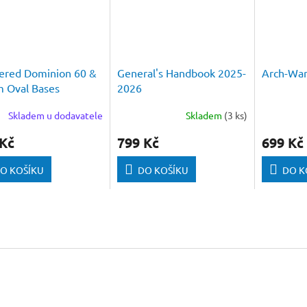
ered Dominion 60 &
General's Handbook 2025-
Arch-War
 Oval Bases
2026
Skladem u dodavatele
Skladem
(3 ks)
 Kč
799 Kč
699 Kč
O KOŠÍKU
DO KOŠÍKU
DO K