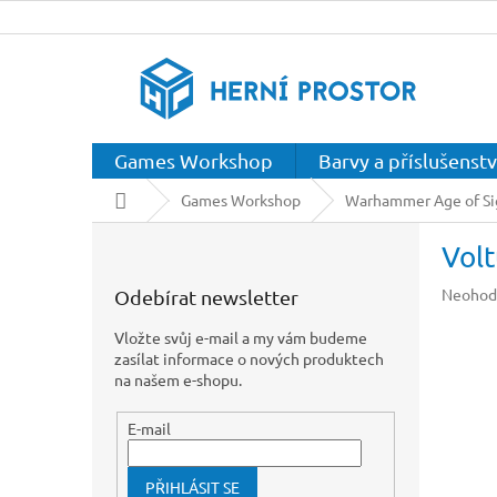
Přejít
na
obsah
Games Workshop
Barvy a příslušenstv
Domů
Games Workshop
Warhammer Age of S
P
Volt
o
s
Průměr
Neohod
Odebírat newsletter
t
hodnoc
r
produkt
Vložte svůj e-mail a my vám budeme
a
je
zasílat informace o nových produktech
n
0,0
na našem e-shopu.
z
n
5
í
E-mail
hvězdič
p
a
PŘIHLÁSIT SE