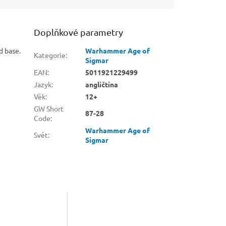
Doplňkové parametry
d base.
Warhammer Age of
Kategorie
:
Sigmar
EAN
:
5011921229499
Jazyk
:
angličtina
Věk
:
12+
GW Short
87-28
Code
:
Warhammer Age of
Svět
:
Sigmar