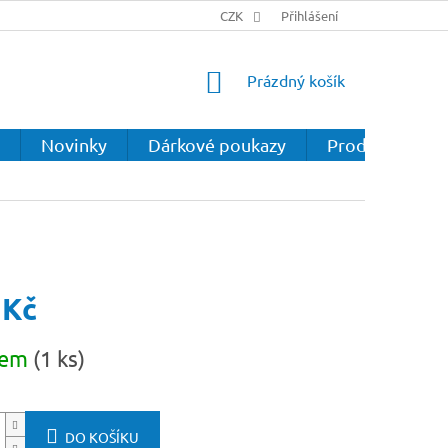
CZK
Přihlášení
NÁKUPNÍ
Prázdný košík
KOŠÍK
Novinky
Dárkové poukazy
Prodejna
 Kč
dem
(1 ks)
DO KOŠÍKU