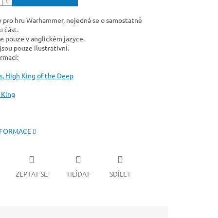
y pro hru Warhammer, nejedná se o samostatně
 část.
e pouze v anglickém jazyce.
sou pouze ilustrativní.
rmací:
s, High King of the Deep
 King
NFORMACE
ZEPTAT SE
HLÍDAT
SDÍLET