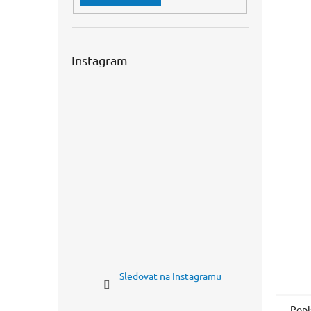
n
e
l
Instagram
Sledovat na Instagramu
Popi