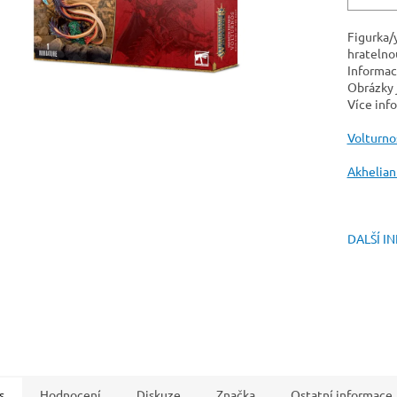
Figurka/
hratelnou
Informac
Obrázky j
Více info
Volturno
Akhelian
DALŠÍ I
s
Hodnocení
Diskuze
Značka
Ostatní informace