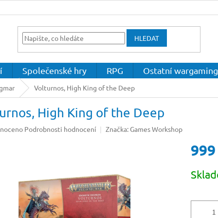
HLEDAT
í
Společenské hry
RPG
Ostatní wargaming
igmar
Volturnos, High King of the Deep
urnos, High King of the Deep
né
noceno
Podrobnosti hodnocení
Značka:
Games Workshop
ení
999
u
Měrná
Skla
cena:
ek.