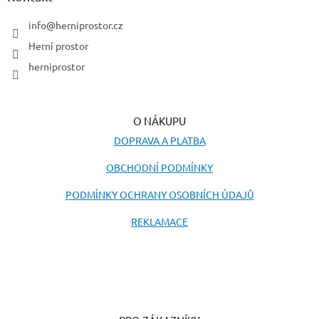
t
í
info
@
herniprostor.cz
Herní prostor
herniprostor
O NÁKUPU
DOPRAVA A PLATBA
OBCHODNÍ PODMÍNKY
PODMÍNKY OCHRANY OSOBNÍCH ÚDAJŮ
REKLAMACE