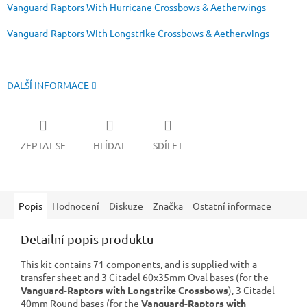
Vanguard-Raptors With Hurricane Crossbows & Aetherwings
Vanguard-Raptors With Longstrike Crossbows & Aetherwings
DALŠÍ INFORMACE
ZEPTAT SE
HLÍDAT
SDÍLET
Popis
Hodnocení
Diskuze
Značka
Ostatní informace
Detailní popis produktu
This kit contains 71 components, and is supplied with a
transfer sheet and 3 Citadel 60x35mm Oval bases (for the
Vanguard-Raptors with Longstrike Crossbows
), 3 Citadel
40mm Round bases (for the
Vanguard-Raptors with