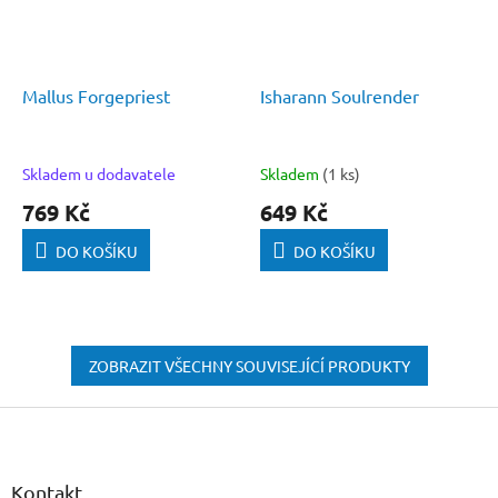
Mallus Forgepriest
Isharann Soulrender
Skladem u dodavatele
Skladem
(1 ks)
769 Kč
649 Kč
DO KOŠÍKU
DO KOŠÍKU
ZOBRAZIT VŠECHNY SOUVISEJÍCÍ PRODUKTY
Z
á
p
a
Kontakt