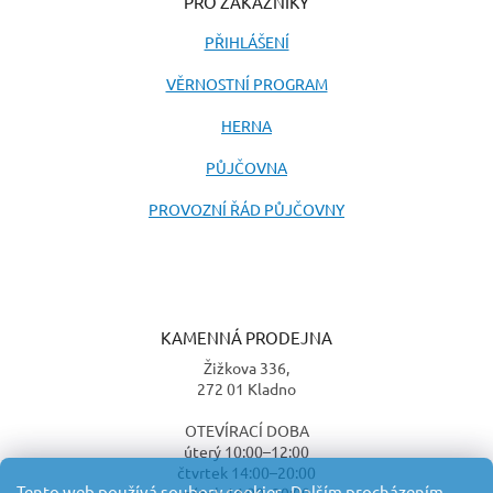
PRO ZÁKAZNÍKY
PŘIHLÁŠENÍ
VĚRNOSTNÍ PROGRAM
HERNA
PŮJČOVNA
PROVOZNÍ ŘÁD PŮJČOVNY
KAMENNÁ PRODEJNA
Žižkova 336,
272 01 Kladno
OTEVÍRACÍ DOBA
úterý 10:00–12:00
čtvrtek 14:00–20:00
Tento web používá soubory cookies. Dalším procházením