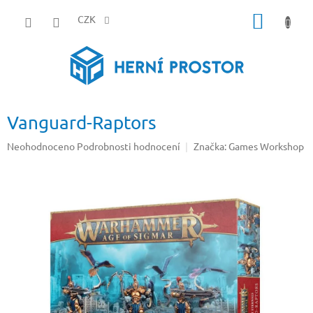
Přejít
NÁKUP
na
CZK
obsah
KOŠÍK
Vanguard-Raptors
Průměrné
Neohodnoceno
Podrobnosti hodnocení
Značka:
Games Workshop
hodnocení
produktu
je
0,0
z
5
hvězdiček.