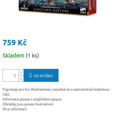
759 Kč
Měrná
Skladem
(1 ks)
cena:
DO KOŠÍKU
Figurka/y pro hru Warhammer, nejedná se o samostatně hratelnou
část.
Informace pouze v anglickém jazyce.
Obrázky jsou pouze ilustrativní.
Více informací: