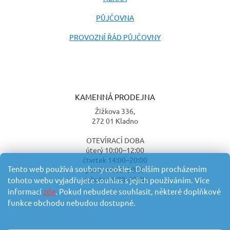
PŮJČOVNA
PROVOZNÍ ŘÁD PŮJČOVNY
KAMENNÁ PRODEJNA
Žižkova 336,
272 01 Kladno
OTEVÍRACÍ DOBA
úterý 10:00–12:00
čtvrtek 14:00–20:00
Tento web používá soubory cookies. Dalším procházením
pátek 14:00–20:00
sobota 14:00–20:00
tohoto webu vyjadřujete souhlas s jejich používáním. Více
informací
zde
. Pokud nebudete souhlasit, některé doplňkové
funkce obchodu nebudou dostupné.