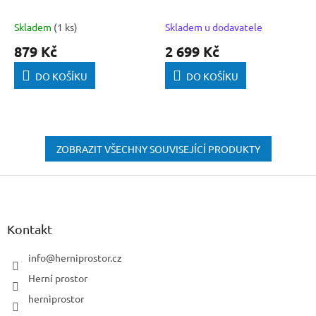
Skladem
(1 ks)
Skladem u dodavatele
879 Kč
2 699 Kč
DO KOŠÍKU
DO KOŠÍKU
ZOBRAZIT VŠECHNY SOUVISEJÍCÍ PRODUKTY
Z
á
p
a
Kontakt
t
í
info
@
herniprostor.cz
Herní prostor
herniprostor