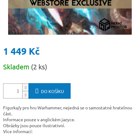
1 449 Kč
Měrná
Skladem
(2 ks)
cena:
DO KOŠÍKU
Figurka/y pro hru Warhammer, nejedná se o samostatně hratelnou
část.
Informace pouze v anglickém jazyce.
Obrázky jsou pouze ilustrativní.
Více informací: