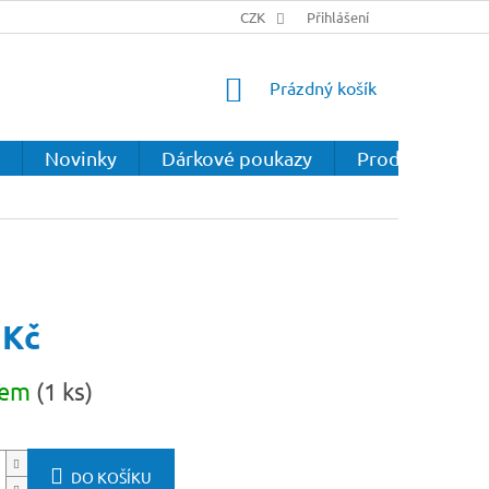
CZK
Přihlášení
NÁKUPNÍ
Prázdný košík
KOŠÍK
Novinky
Dárkové poukazy
Prodejna
 Kč
dem
(1 ks)
DO KOŠÍKU