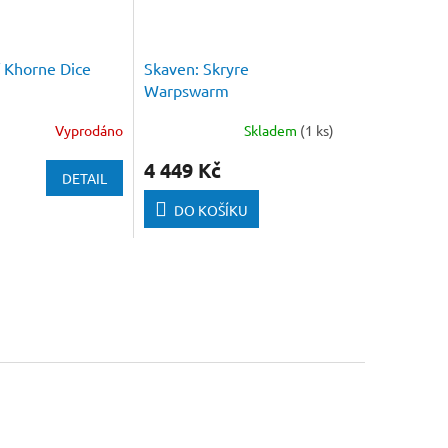
f Khorne Dice
Skaven: Skryre
Warpswarm
Vyprodáno
Skladem
(1 ks)
4 449 Kč
DETAIL
DO KOŠÍKU