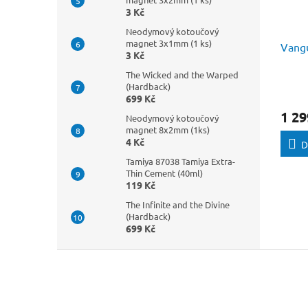
3 Kč
Neodymový kotoučový
magnet 3x1mm (1 ks)
Vang
3 Kč
The Wicked and the Warped
(Hardback)
699 Kč
1 29
Neodymový kotoučový
magnet 8x2mm (1ks)
4 Kč
D
Tamiya 87038 Tamiya Extra-
Thin Cement (40ml)
119 Kč
The Infinite and the Divine
(Hardback)
699 Kč
Z
á
p
a