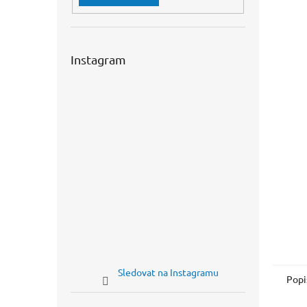
n
e
l
Instagram
Sledovat na Instagramu
Popi