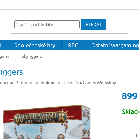
HLEDAT
í
Společenské hry
RPG
Ostatní wargaming
igmar
Skyriggers
iggers
né
noceno
Podrobnosti hodnocení
Značka:
Games Workshop
ení
899
u
Měrná
Skla
cena:
ek.