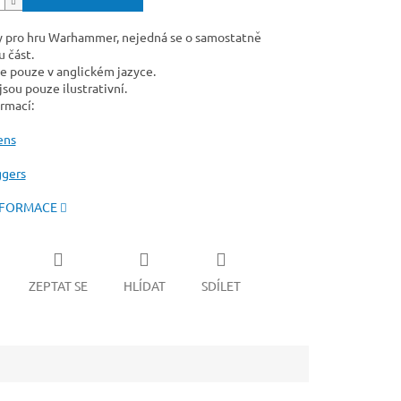
y pro hru Warhammer, nejedná se o samostatně
 část.
e pouze v anglickém jazyce.
sou pouze ilustrativní.
rmací:
ens
ggers
NFORMACE
ZEPTAT SE
HLÍDAT
SDÍLET