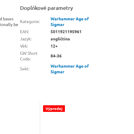
Doplňkové parametry
d bases
Warhammer Age of
Kategorie
:
ionally be
Sigmar
EAN
:
5011921195961
Jazyk
:
angličtina
Věk
:
12+
GW Short
84-36
Code
:
Warhammer Age of
Svět
:
Sigmar
Výprodej