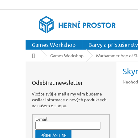
Přejít
na
obsah
Games Workshop
Barvy a příslušenstv
Domů
Games Workshop
Warhammer Age of S
P
Skyr
o
s
Průměr
Neohod
Odebírat newsletter
t
hodnoc
r
produkt
Vložte svůj e-mail a my vám budeme
a
je
zasílat informace o nových produktech
n
0,0
na našem e-shopu.
z
n
5
í
E-mail
hvězdič
p
a
PŘIHLÁSIT SE