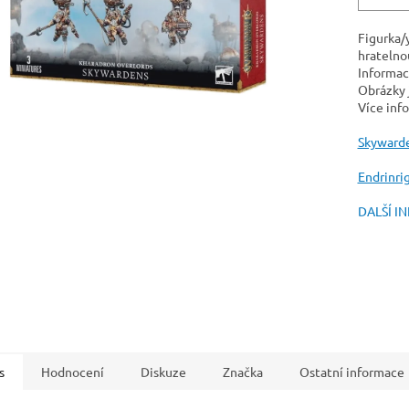
Figurka/
hratelnou
Informac
Obrázky j
Více info
Skyward
Endrinri
DALŠÍ I
s
Hodnocení
Diskuze
Značka
Ostatní informace