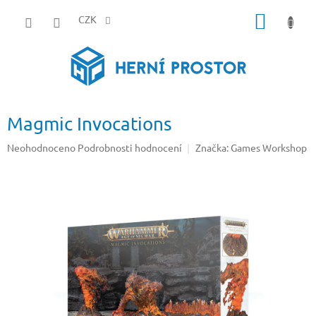
Přejít
NÁKUP
na
CZK
obsah
KOŠÍK
Magmic Invocations
Průměrné
Neohodnoceno
Podrobnosti hodnocení
Značka:
Games Workshop
hodnocení
produktu
je
0,0
z
5
hvězdiček.