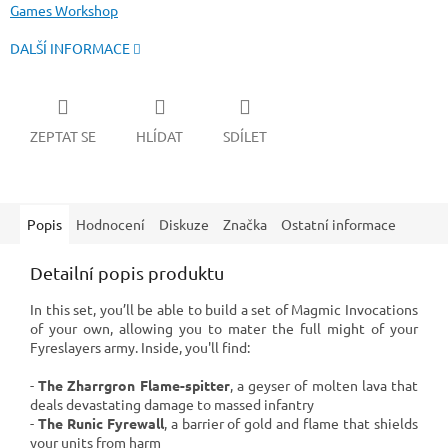
Games Workshop
DALŠÍ INFORMACE
ZEPTAT SE
HLÍDAT
SDÍLET
Popis
Hodnocení
Diskuze
Značka
Ostatní informace
Detailní popis produktu
In this set, you’ll be able to build a set of Magmic Invocations
of your own, allowing you to mater the full might of your
Fyreslayers army. Inside, you'll find:
-
The Zharrgron Flame-spitter
, a geyser of molten lava that
deals devastating damage to massed infantry
-
The Runic Fyrewall
, a barrier of gold and flame that shields
your units from harm