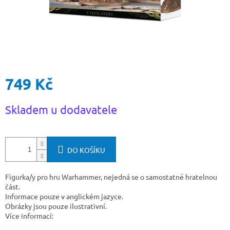
749 Kč
Měrná
Skladem u dodavatele
cena:
DO KOŠÍKU
Figurka/y pro hru Warhammer, nejedná se o samostatně hratelnou
část.
Informace pouze v anglickém jazyce.
Obrázky jsou pouze ilustrativní.
Více informací: