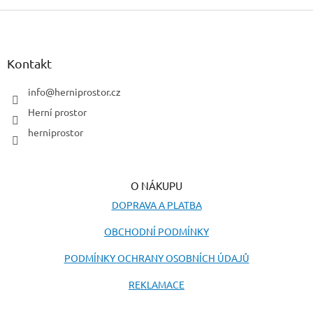
Z
á
p
a
Kontakt
t
í
info
@
herniprostor.cz
Herní prostor
herniprostor
O NÁKUPU
DOPRAVA A PLATBA
OBCHODNÍ PODMÍNKY
PODMÍNKY OCHRANY OSOBNÍCH ÚDAJŮ
REKLAMACE