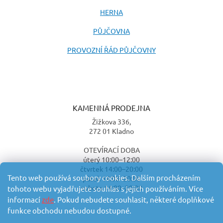
HERNA
PŮJČOVNA
PROVOZNÍ ŘÁD PŮJČOVNY
KAMENNÁ PRODEJNA
Žižkova 336,
272 01 Kladno
OTEVÍRACÍ DOBA
úterý 10:00–12:00
čtvrtek 14:00–20:00
Tento web používá soubory cookies. Dalším procházením
pátek 14:00–20:00
sobota 14:00–20:00
tohoto webu vyjadřujete souhlas s jejich používáním. Více
informací
zde
. Pokud nebudete souhlasit, některé doplňkové
funkce obchodu nebudou dostupné.