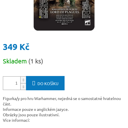
349 Kč
Měrná
Skladem
(1 ks)
cena:
DO KOŠÍKU
Figurka/y pro hru Warhammer, nejedná se o samostatně hratelnou
část.
Informace pouze v anglickém jazyce.
Obrázky jsou pouze ilustrativní.
Více informací: