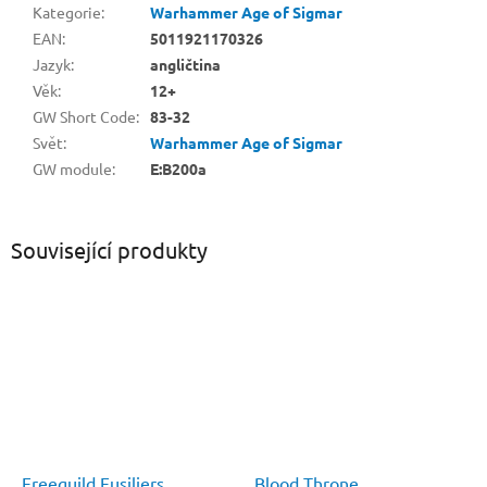
Kategorie
:
Warhammer Age of Sigmar
EAN
:
5011921170326
Jazyk
:
angličtina
Věk
:
12+
GW Short Code
:
83-32
Svět
:
Warhammer Age of Sigmar
GW module
:
E:B200a
Související produkty
Freeguild Fusiliers
Blood Throne