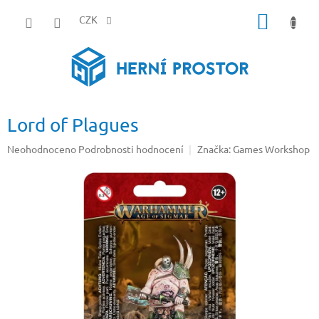
Přejít
NÁKUP
na
CZK
obsah
KOŠÍK
Lord of Plagues
Průměrné
Neohodnoceno
Podrobnosti hodnocení
Značka:
Games Workshop
hodnocení
produktu
je
0,0
z
5
hvězdiček.