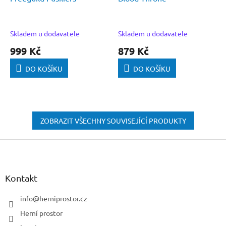
Skladem u dodavatele
Skladem u dodavatele
999 Kč
879 Kč
DO KOŠÍKU
DO KOŠÍKU
ZOBRAZIT VŠECHNY SOUVISEJÍCÍ PRODUKTY
Z
á
p
a
Kontakt
t
í
info
@
herniprostor.cz
Herní prostor