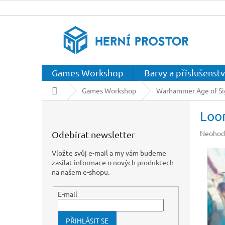
Přejít
na
obsah
Games Workshop
Barvy a příslušenstv
Domů
Games Workshop
Warhammer Age of S
P
Loo
o
s
Průměr
Neohod
Odebírat newsletter
t
hodnoc
r
produkt
Vložte svůj e-mail a my vám budeme
a
je
zasílat informace o nových produktech
n
0,0
na našem e-shopu.
z
n
5
í
E-mail
hvězdič
p
a
PŘIHLÁSIT SE