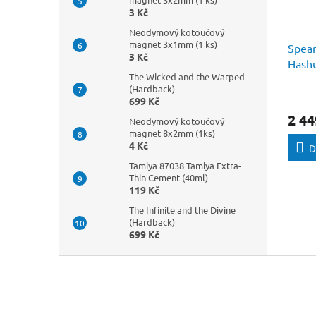
3 Kč
Neodymový kotoučový
magnet 3x1mm (1 ks)
Spear
3 Kč
Hashu
The Wicked and the Warped
(Hardback)
699 Kč
2 44
Neodymový kotoučový
magnet 8x2mm (1ks)
4 Kč
D
Tamiya 87038 Tamiya Extra-
Thin Cement (40ml)
119 Kč
The Infinite and the Divine
(Hardback)
699 Kč
Z
á
p
a