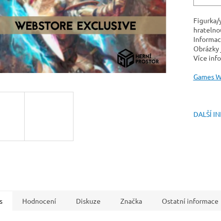
Figurka/
hratelnou
Informac
Obrázky j
Více info
Games W
DALŠÍ I
s
Hodnocení
Diskuze
Značka
Ostatní informace