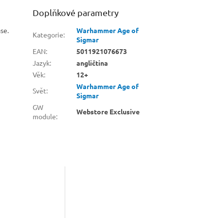
Doplňkové parametry
se.
Warhammer Age of
Kategorie
:
Sigmar
EAN
:
5011921076673
Jazyk
:
angličtina
Věk
:
12+
Warhammer Age of
Svět
:
Sigmar
GW
Webstore Exclusive
module
: