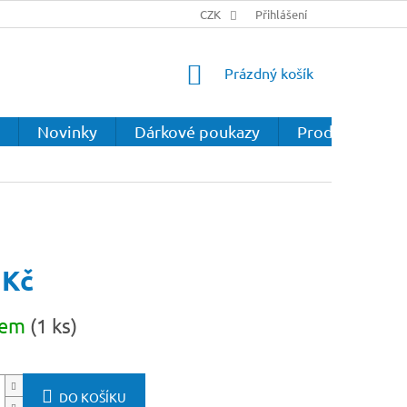
CZK
Přihlášení
NÁKUPNÍ
Prázdný košík
KOŠÍK
Novinky
Dárkové poukazy
Prodejna
 Kč
dem
(1 ks)
DO KOŠÍKU