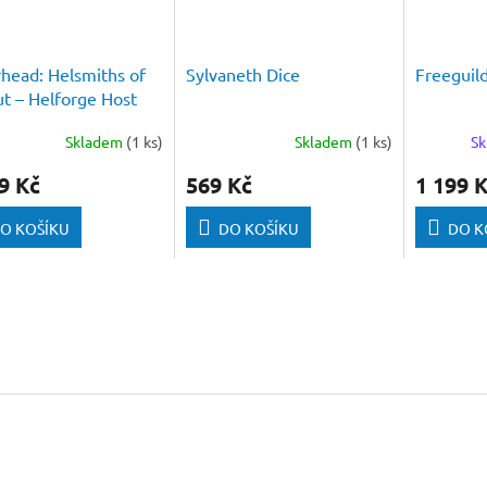
head: Helsmiths of
Sylvaneth Dice
Freeguild
t – Helforge Host
Skladem
(1 ks)
Skladem
(1 ks)
Sk
9 Kč
569 Kč
1 199 
O KOŠÍKU
DO KOŠÍKU
DO K