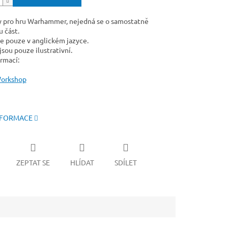
y pro hru Warhammer, nejedná se o samostatně
 část.
e pouze v anglickém jazyce.
sou pouze ilustrativní.
rmací:
orkshop
NFORMACE
ZEPTAT SE
HLÍDAT
SDÍLET