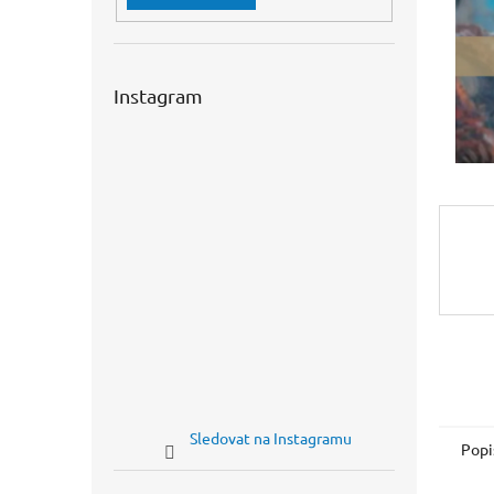
n
e
l
Instagram
Sledovat na Instagramu
Popi