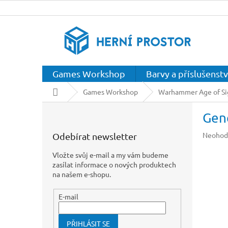
Přejít
na
obsah
Games Workshop
Barvy a příslušenstv
Domů
Games Workshop
Warhammer Age of S
P
Gen
o
s
Průměr
Neohod
Odebírat newsletter
t
hodnoc
r
produkt
Vložte svůj e-mail a my vám budeme
a
je
zasílat informace o nových produktech
n
0,0
na našem e-shopu.
z
n
5
í
E-mail
hvězdič
p
a
PŘIHLÁSIT SE