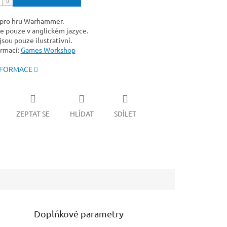
 pro hru Warhammer.
e pouze v anglickém jazyce.
sou pouze ilustrativní.
ormací:
Games Workshop
NFORMACE
ZEPTAT SE
HLÍDAT
SDÍLET
Doplňkové parametry