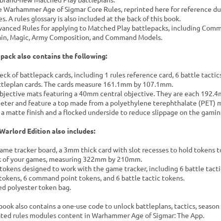
e Warhammer Age of Sigmar Core Rules, reprinted here for reference du
. A rules glossary is also included at the back of this book.
vanced Rules for applying to Matched Play battlepacks, including Com
ain, Magic, Army Composition, and Command Models.
 pack also contains the following:
deck of battlepack cards, including 1 rules reference card, 6 battle tactic
ttleplan cards. The cards measure 161.1mm by 107.1mm.
objective mats featuring a 40mm central objective. They are each 192.
eter and feature a top made from a polyethylene terephthalate (PET) m
 a matte finish and a flocked underside to reduce slippage on the gamin
Warlord Edition also includes:
game tracker board, a 3mm thick card with slot recesses to hold tokens 
k of your games, measuring 322mm by 210mm.
 tokens designed to work with the game tracker, including 6 battle tacti
 tokens, 6 command point tokens, and 6 battle tactic tokens.
red polyester token bag.
book also contains a one-use code to unlock battleplans, tactics, season 
ted rules modules content in Warhammer Age of Sigmar: The App.