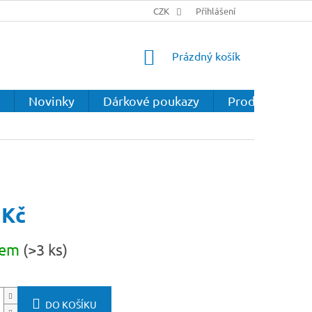
CZK
Přihlášení
NÁKUPNÍ
Prázdný košík
KOŠÍK
Novinky
Dárkové poukazy
Prodejna
 Kč
dem
(>3 ks)
DO KOŠÍKU