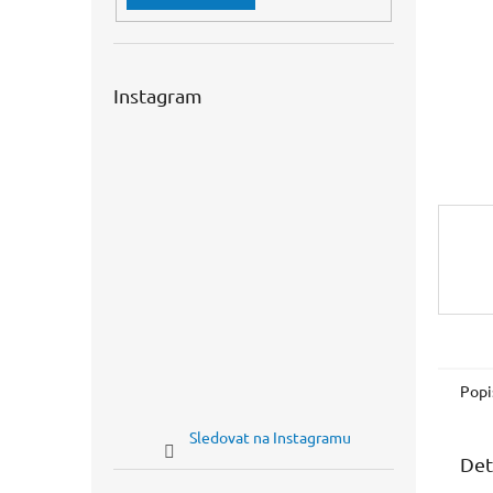
n
e
l
Instagram
Popi
Sledovat na Instagramu
Det