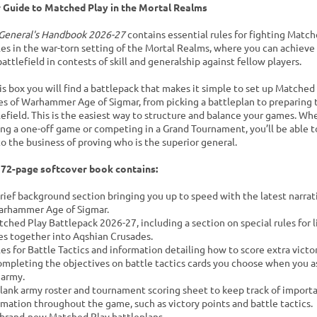
 Guide to Matched Play in the Mortal Realms
General's Handbook 2026-27
contains essential rules for fighting Match
les in the war-torn setting of the Mortal Realms, where you can achieve
attlefield in contests of skill and generalship against fellow players.
his box you will find a battlepack that makes it simple to set up Matched
s of Warhammer Age of Sigmar, from picking a battleplan to preparing 
lefield. This is the easiest way to structure and balance your games. Wh
ing a one-off game or competing in a Grand Tournament, you’ll be able t
to the business of proving who is the superior general.
 72-page softcover book contains:
brief background section bringing you up to speed with the latest narra
arhammer Age of Sigmar.
tched Play Battlepack 2026-27, including a section on special rules for l
s together into Aqshian Crusades.
les for Battle Tactics and information detailing how to score extra victo
ompleting the objectives on battle tactics cards you choose when you 
 army.
blank army roster and tournament scoring sheet to keep track of import
rmation throughout the game, such as victory points and battle tactics.
 brand-new Matched Play battleplans.