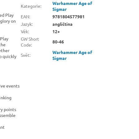
Warhammer Age of
Kategorie
:
Sigmar
ed Play
EAN
:
9781804577981
 glory on
Jazyk
:
angličtina
Věk
:
12+
 Play
GW Short
80-46
the
Code
:
ether
Warhammer Age of
Svět
:
o quickly
Sigmar
tive events
inking
ry points
assemble
ant