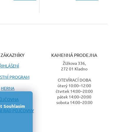
 ZÁKAZNÍKY
KAMENNÁ PRODEJNA
Žižkova 336,
ŘIHLÁŠENÍ
272 01 Kladno
STNÍ PROGRAM
OTEVÍRACÍ DOBA
úterý 10:00–12:00
HERNA
čtvrtek 14:00–20:00
pátek 14:00–20:00
ŮJČOVNA
sobota 14:00–20:00
t
Souhlasím
Í ŘÁD PŮJČOVNY