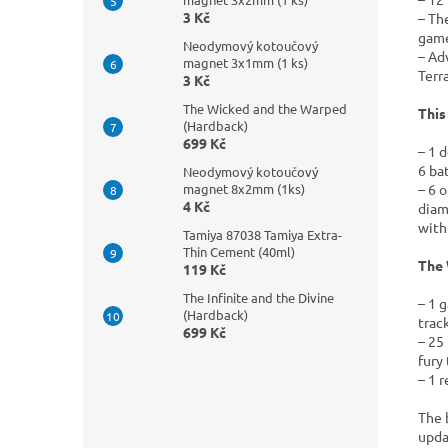
3 Kč
– Th
games
Neodymový kotoučový
– Ad
magnet 3x1mm (1 ks)
Terr
3 Kč
The Wicked and the Warped
This
(Hardback)
699 Kč
– 1 
6 ba
Neodymový kotoučový
– 6 
magnet 8x2mm (1ks)
4 Kč
diam
with
Tamiya 87038 Tamiya Extra-
Thin Cement (40ml)
The 
119 Kč
The Infinite and the Divine
– 1 
(Hardback)
trac
699 Kč
– 25
fury
– 1 
The 
upda