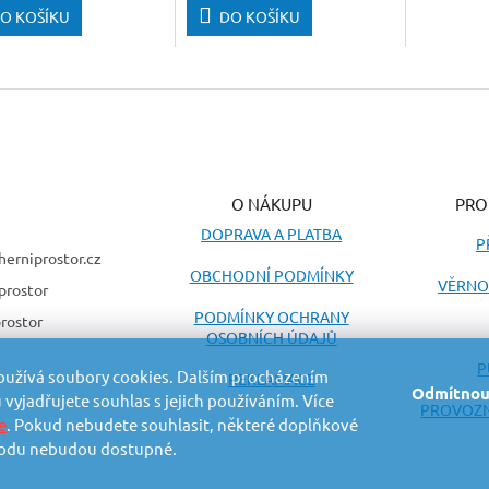
O KOŠÍKU
DO KOŠÍKU
O NÁKUPU
PRO
DOPRAVA A PLATBA
P
herniprostor.cz
OBCHODNÍ PODMÍNKY
VĚRNO
prostor
PODMÍNKY OCHRANY
rostor
OSOBNÍCH ÚDAJŮ
P
oužívá soubory cookies. Dalším procházením
REKLAMACE
Odmítnou
vyjadřujete souhlas s jejich používáním. Více
PROVOZN
e
. Pokud nebudete souhlasit, některé doplňkové
odu nebudou dostupné.