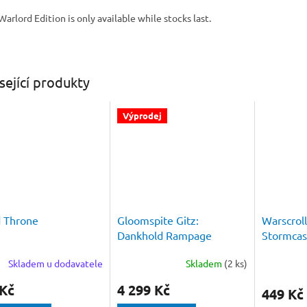
Warlord Edition is only available while stocks last.
sející produkty
Výprodej
 Throne
Gloomspite Gitz:
Warscroll
Dankhold Rampage
Stormcas
Skladem u dodavatele
Skladem
(2 ks)
 Kč
4 299 Kč
449 Kč