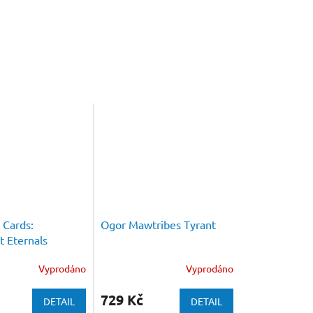
 Cards:
Ogor Mawtribes Tyrant
t Eternals
Vyprodáno
Vyprodáno
729 Kč
DETAIL
DETAIL