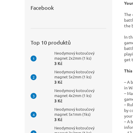
Your
Facebook
The
batt
the b
In t
Top 10 produktů
game
batt
Neodymový kotoučový
play
magnet 2x2mm (1 ks)
get 
3 Kč
This
Neodymový kotoučový
magnet 5x2mm (1 ks)
– A 
3 Kč
in W
Neodymový kotoučový
– Ma
magnet 4x2mm (1 ks)
game
3 Kč
– Ru
Neodymový kotoučový
by c
magnet 5x1mm (1ks)
your
3 Kč
– A 
info
Neodymový kotoučový
– 12
magnet 3x2mm (1 ks)