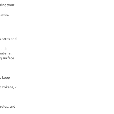
ring your
mands,
s cards and
4mm in
aterial
g surface.
to keep
c tokens, 7
rules, and