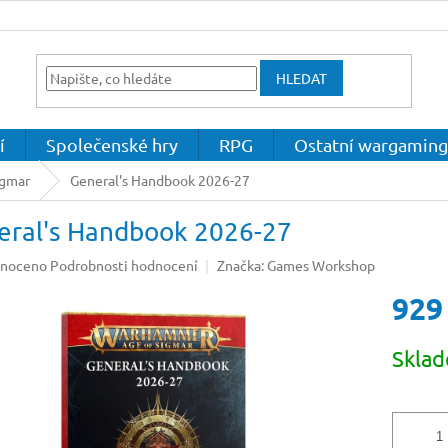
HLEDAT
í
Společenské hry
RPG
Ostatní wargaming
igmar
General's Handbook 2026-27
eral's Handbook 2026-27
né
noceno
Podrobnosti hodnocení
Značka:
Games Workshop
ení
929
u
Měrná
Skla
cena:
ek.