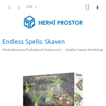
Přejít
NÁKUP
na
CZK
obsah
KOŠÍK
Endless Spells: Skaven
Průměrné
Neohodnoceno
Podrobnosti hodnocení
Značka:
Games Workshop
hodnocení
produktu
je
0,0
z
5
hvězdiček.