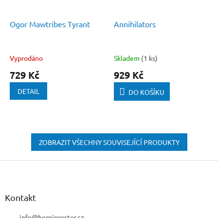
Ogor Mawtribes Tyrant
Annihilators
Vyprodáno
Skladem
(1 ks)
729 Kč
929 Kč
DETAIL
DO KOŠÍKU
ZOBRAZIT VŠECHNY SOUVISEJÍCÍ PRODUKTY
Z
á
p
a
Kontakt
t
info
@
herniprostor.cz