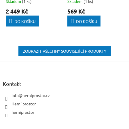
Skladem
(1 ks)
Skladem
(1 ks)
2 449 Kč
569 Kč
DO KOŠÍKU
DO KOŠÍKU
ZOBRAZIT VŠECHNY SOUVISEJÍCÍ PRODUKTY
Z
á
p
a
Kontakt
t
í
info
@
herniprostor.cz
Herní prostor
herniprostor