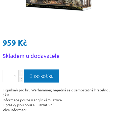
959 Kč
Měrná
Skladem u dodavatele
cena:
DO KOŠÍKU
Figurka/y pro hru Warhammer, nejedná se o samostatně hratelnou
část.
Informace pouze v anglickém jazyce.
Obrázky jsou pouze ilustrativní.
Více informací: