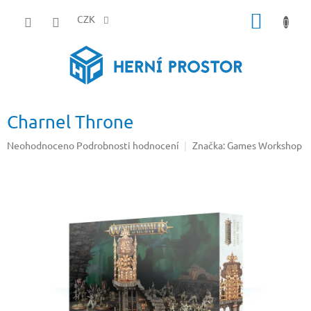
Přejít
NÁKUP
na
CZK
obsah
KOŠÍK
Charnel Throne
Průměrné
Neohodnoceno
Podrobnosti hodnocení
Značka:
Games Workshop
hodnocení
produktu
je
0,0
z
5
hvězdiček.