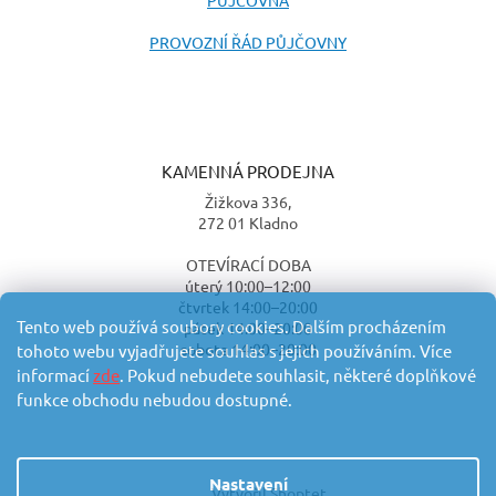
PROVOZNÍ ŘÁD PŮJČOVNY
KAMENNÁ PRODEJNA
Žižkova 336,
272 01 Kladno
OTEVÍRACÍ DOBA
úterý 10:00–12:00
čtvrtek 14:00–20:00
Tento web používá soubory cookies. Dalším procházením
pátek 14:00–20:00
sobota 14:00–20:00
tohoto webu vyjadřujete souhlas s jejich používáním. Více
informací
zde
. Pokud nebudete souhlasit, některé doplňkové
funkce obchodu nebudou dostupné.
Nastavení
Vytvořil Shoptet