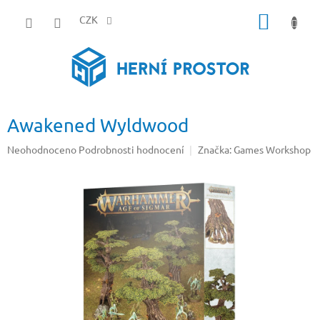
Přejít
NÁKUP
na
CZK
obsah
KOŠÍK
Awakened Wyldwood
Průměrné
Neohodnoceno
Podrobnosti hodnocení
Značka:
Games Workshop
hodnocení
produktu
je
0,0
z
5
hvězdiček.