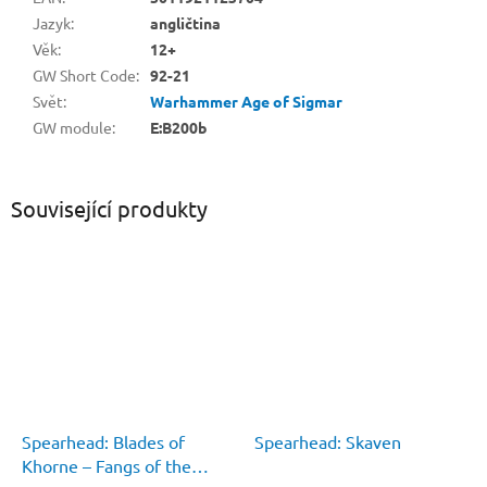
Jazyk
:
angličtina
Věk
:
12+
GW Short Code
:
92-21
Svět
:
Warhammer Age of Sigmar
GW module
:
E:B200b
Související produkty
Spearhead: Blades of
Spearhead: Skaven
Khorne – Fangs of the