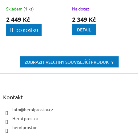
Blood God
Skladem
(1 ks)
Na dotaz
2 449 Kč
2 349 Kč
DETAIL
DO KOŠÍKU
ZOBRAZIT VŠECHNY SOUVISEJÍCÍ PRODUKTY
Z
á
p
a
Kontakt
t
í
info
@
herniprostor.cz
Herní prostor
herniprostor