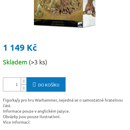
1 149 Kč
Měrná
Skladem
(>3 ks)
cena:
DO KOŠÍKU
Figurka/y pro hru Warhammer, nejedná se o samostatně hratelnou
část.
Informace pouze v anglickém jazyce.
Obrázky jsou pouze ilustrativní.
Více informací: