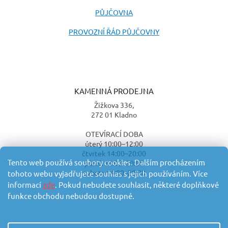
PŮJČOVNA
PROVOZNÍ ŘÁD PŮJČOVNY
KAMENNÁ PRODEJNA
Žižkova 336,
272 01 Kladno
OTEVÍRACÍ DOBA
úterý 10:00–12:00
čtvrtek 14:00–20:00
Tento web používá soubory cookies. Dalším procházením
pátek 14:00–20:00
sobota 14:00–20:00
tohoto webu vyjadřujete souhlas s jejich používáním. Více
informací
zde
. Pokud nebudete souhlasit, některé doplňkové
funkce obchodu nebudou dostupné.