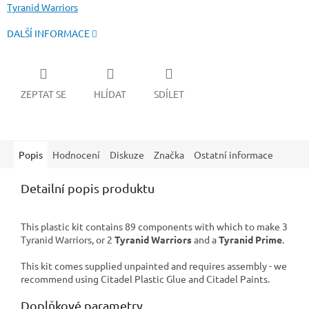
Tyranid Warriors
DALŠÍ INFORMACE
ZEPTAT SE
HLÍDAT
SDÍLET
Popis
Hodnocení
Diskuze
Značka
Ostatní informace
Detailní popis produktu
This plastic kit contains 89 components with which to make 3
Tyranid Warriors, or 2
Tyranid Warriors
and a
Tyranid Prime
.
This kit comes supplied unpainted and requires assembly - we
recommend using Citadel Plastic Glue and Citadel Paints.
Doplňkové parametry