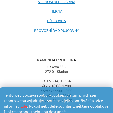
VĚRNOSTNÍ PROGRAM
HERNA
PŮJČOVNA
PROVOZNÍ ŘÁD PŮJČOVNY
KAMENNÁ PRODEJNA
Žižkova 336,
272 01 Kladno
OTEVÍRACÍ DOBA
úterý 10:00–12:00
čtvrtek 14:00–20:00
Tento web používá soubory cookies. Dalším procházením
pátek 14:00–20:00
sobota 14:00–20:00
tohoto webu vyjadřujete souhlas s jejich používáním. Více
informací
zde
. Pokud nebudete souhlasit, některé doplňkové
funkce obchodu nebudou dostupné.