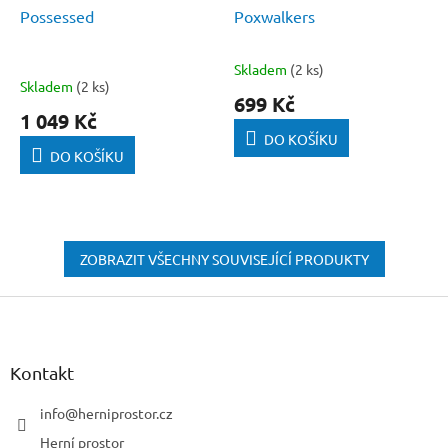
Possessed
Poxwalkers
Skladem
(2 ks)
Průměrné
Skladem
(2 ks)
hodnocení
699 Kč
produktu
1 049 Kč
je
DO KOŠÍKU
5,0
DO KOŠÍKU
z
5
hvězdiček.
ZOBRAZIT VŠECHNY SOUVISEJÍCÍ PRODUKTY
Z
á
p
a
Kontakt
t
í
info
@
herniprostor.cz
Herní prostor