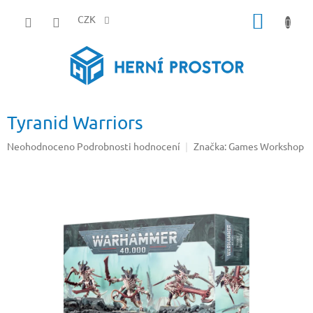
Přejít
NÁKUP
na
CZK
obsah
KOŠÍK
Tyranid Warriors
Průměrné
Neohodnoceno
Podrobnosti hodnocení
Značka:
Games Workshop
hodnocení
produktu
je
0,0
z
5
hvězdiček.