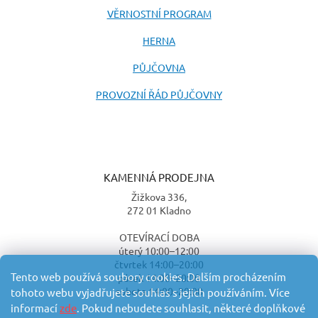
VĚRNOSTNÍ PROGRAM
HERNA
PŮJČOVNA
PROVOZNÍ ŘÁD PŮJČOVNY
KAMENNÁ PRODEJNA
Žižkova 336,
272 01 Kladno
OTEVÍRACÍ DOBA
úterý 10:00–12:00
čtvrtek 14:00–20:00
Tento web používá soubory cookies. Dalším procházením
pátek 14:00–20:00
sobota 14:00–20:00
tohoto webu vyjadřujete souhlas s jejich používáním. Více
informací
zde
. Pokud nebudete souhlasit, některé doplňkové