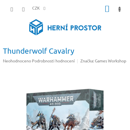
Přejít
NÁKUP
na
CZK
obsah
KOŠÍK
Thunderwolf Cavalry
Průměrné
Neohodnoceno
Podrobnosti hodnocení
Značka:
Games Workshop
hodnocení
produktu
je
0,0
z
5
hvězdiček.