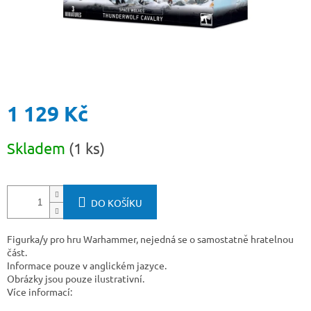
1 129 Kč
Měrná
Skladem
(1 ks)
cena:
DO KOŠÍKU
Figurka/y pro hru Warhammer, nejedná se o samostatně hratelnou
část.
Informace pouze v anglickém jazyce.
Obrázky jsou pouze ilustrativní.
Více informací: