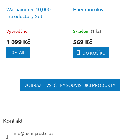
Warhammer 40,000
Haemonculus
Introductory Set
Vyprodáno
Skladem
(1 ks)
1 099 Kč
569 Kč
DETAIL
DO KOŠÍKU
ZOBRAZIT VŠECHNY SOUVISEJÍCÍ PRODUKTY
Z
á
p
a
Kontakt
t
í
info
@
herniprostor.cz