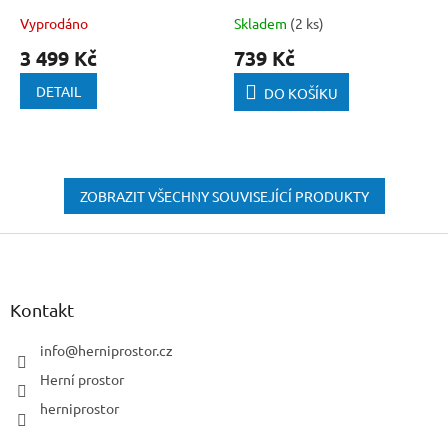
Vyprodáno
Skladem
(2 ks)
3 499 Kč
739 Kč
DETAIL
DO KOŠÍKU
ZOBRAZIT VŠECHNY SOUVISEJÍCÍ PRODUKTY
Z
á
p
a
Kontakt
t
í
info
@
herniprostor.cz
Herní prostor
herniprostor