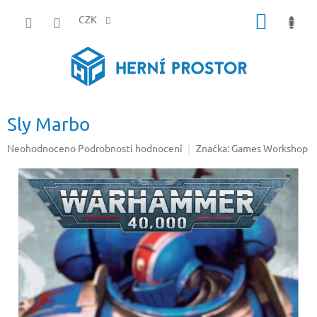
Přejít
NÁKUP
na
CZK
obsah
KOŠÍK
Sly Marbo
Průměrné
Neohodnoceno
Podrobnosti hodnocení
Značka:
Games Workshop
hodnocení
produktu
je
0,0
z
5
hvězdiček.