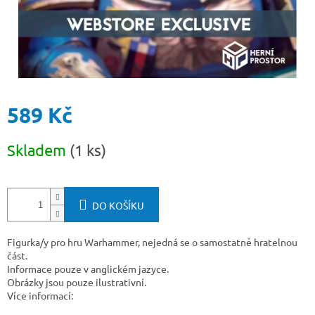
589 Kč
Měrná
Skladem
(1 ks)
cena:
DO KOŠÍKU
Figurka/y pro hru Warhammer, nejedná se o samostatně hratelnou
část.
Informace pouze v anglickém jazyce.
Obrázky jsou pouze ilustrativní.
Více informací: