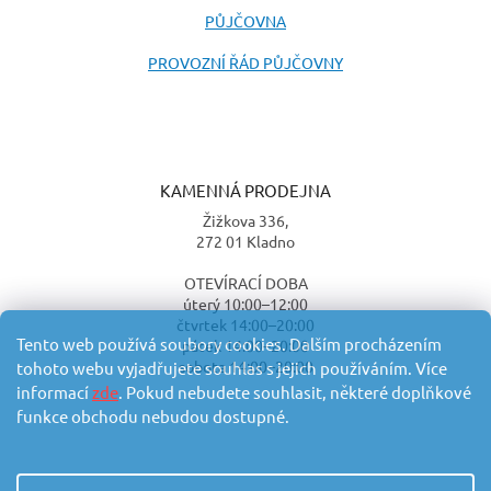
PŮJČOVNA
PROVOZNÍ ŘÁD PŮJČOVNY
KAMENNÁ PRODEJNA
Žižkova 336,
272 01 Kladno
OTEVÍRACÍ DOBA
úterý 10:00–12:00
čtvrtek 14:00–20:00
Tento web používá soubory cookies. Dalším procházením
pátek 14:00–20:00
sobota 14:00–20:00
tohoto webu vyjadřujete souhlas s jejich používáním. Více
informací
zde
. Pokud nebudete souhlasit, některé doplňkové
funkce obchodu nebudou dostupné.