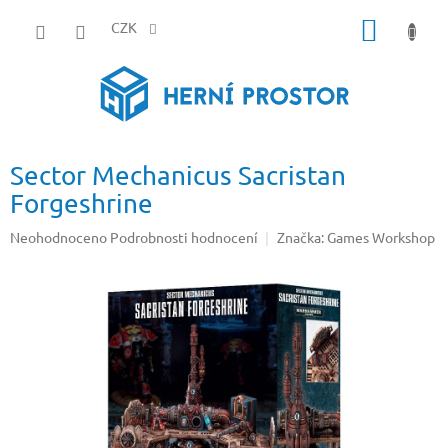
Přejít
NÁKUP
na
CZK
obsah
KOŠÍK
Sector Mechanicus Sacristan
Forgeshrine
Průměrné
Neohodnoceno
Podrobnosti hodnocení
Značka:
Games Workshop
hodnocení
produktu
je
0,0
z
5
hvězdiček.