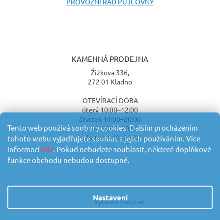
PROVOZNÍ ŘÁD PŮJČOVNY
KAMENNÁ PRODEJNA
Žižkova 336,
272 01 Kladno
OTEVÍRACÍ DOBA
úterý 10:00–12:00
čtvrtek 14:00–20:00
Tento web používá soubory cookies. Dalším procházením
pátek 14:00–20:00
sobota 14:00–20:00
tohoto webu vyjadřujete souhlas s jejich používáním. Více
informací
zde
. Pokud nebudete souhlasit, některé doplňkové
funkce obchodu nebudou dostupné.
Nastavení
Vytvořil Shoptet