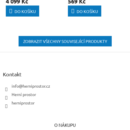
4 099 Kč
569 Kč
DO KOŠÍKU
DO KOŠÍKU
ZOBRAZIT VŠECHNY SOUVISEJÍCÍ PRODUKTY
Z
á
p
a
Kontakt
t
í
info
@
herniprostor.cz
Herní prostor
herniprostor
O NÁKUPU