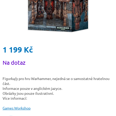
1 199 Kč
Měrná
Na dotaz
cena:
Figurka/y pro hru Warhammer, nejedná se o samostatně hratelnou
část.
Informace pouze v anglickém jazyce.
Obrázky jsou pouze ilustrativní.
Více informací:
Games Workshop