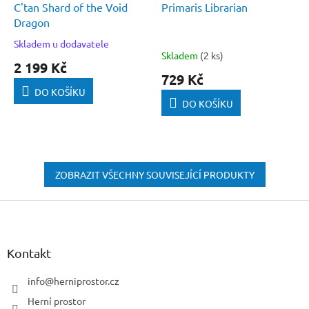
C'tan Shard of the Void
Primaris Librarian
Dragon
Skladem u dodavatele
Průměrné
Skladem
(2 ks)
hodnocení
2 199 Kč
produktu
729 Kč
je
DO KOŠÍKU
5,0
DO KOŠÍKU
z
5
hvězdiček.
ZOBRAZIT VŠECHNY SOUVISEJÍCÍ PRODUKTY
Z
á
p
a
Kontakt
t
í
info
@
herniprostor.cz
Herní prostor