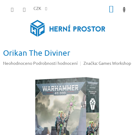
Přejít
NÁKUP
na
CZK
obsah
KOŠÍK
Orikan The Diviner
Průměrné
Neohodnoceno
Podrobnosti hodnocení
Značka:
Games Workshop
hodnocení
produktu
je
0,0
z
5
hvězdiček.