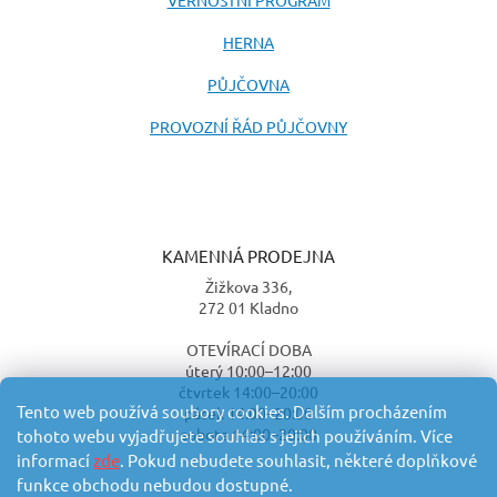
HERNA
PŮJČOVNA
PROVOZNÍ ŘÁD PŮJČOVNY
KAMENNÁ PRODEJNA
Žižkova 336,
272 01 Kladno
OTEVÍRACÍ DOBA
úterý 10:00–12:00
čtvrtek 14:00–20:00
Tento web používá soubory cookies. Dalším procházením
pátek 14:00–20:00
sobota 14:00–20:00
tohoto webu vyjadřujete souhlas s jejich používáním. Více
informací
zde
. Pokud nebudete souhlasit, některé doplňkové
funkce obchodu nebudou dostupné.