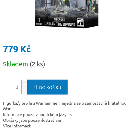
779 Kč
Měrná
Skladem
(2 ks)
cena:
DO KOŠÍKU
Figurka/y pro hru Warhammer, nejedná se o samostatně hratelnou
část.
Informace pouze v anglickém jazyce.
Obrázky jsou pouze ilustrativní.
Více informací: