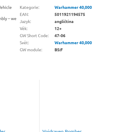
Vehicle
Kategorie
:
Warhammer 40,000
EAN
:
5011921194575
mbly – we
Jazyk
:
angličtina
Věk
:
12+
GW Short Code
:
47-06
Svět
:
Warhammer 40,000
GW module
:
BS:F
der
Voidraven Bomber