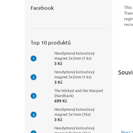
This
Facebook
Tran
regi
reco
Top 10 produktů
Neodymový kotoučový
magnet 2x2mm (1 ks)
3 Kč
Souvi
Neodymový kotoučový
magnet 5x2mm (1 ks)
3 Kč
The Wicked and the Warped
(Hardback)
699 Kč
Neodymový kotoučový
magnet 5x1mm (1ks)
3 Kč
Neodymový kotoučový
Boss 
magnet 8x2mm (1ks)