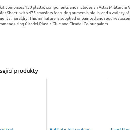
 kit comprises 150 plastic components and includes an Astra Militarum 
sfer Sheet, with 475 transfers featuring numerals, sigils, and a variety of
mental heraldry. This miniature is supplied unpainted and requires asse
mmend using Citadel Plastic Glue and Citadel Colour paints.
sející produkty
Snikrot
Battlefield Trophies
Land Rai