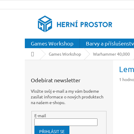
Přejít
na
obsah
Games Workshop
Barvy a příslušenstv
Domů
Games Workshop
Warhammer 40,000
P
Lem
o
s
Průměr
1 hodno
Odebírat newsletter
t
hodnoc
r
produkt
Vložte svůj e-mail a my vám budeme
a
je
zasílat informace o nových produktech
n
5,0
na našem e-shopu.
z
n
5
í
E-mail
hvězdič
p
a
PŘIHLÁSIT SE