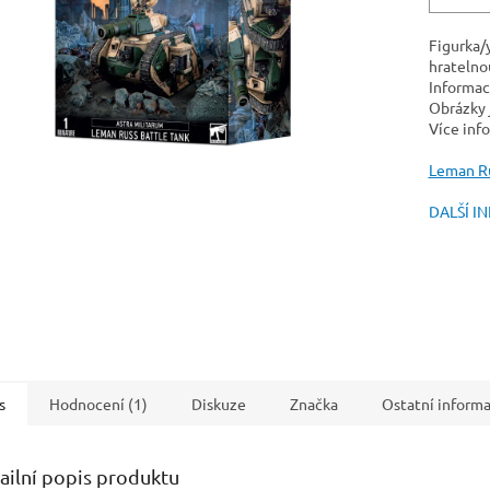
Figurka/
hratelnou
Informac
Obrázky j
Více inf
Leman Ru
DALŠÍ I
s
Hodnocení (1)
Diskuze
Značka
Ostatní inform
ailní popis produktu