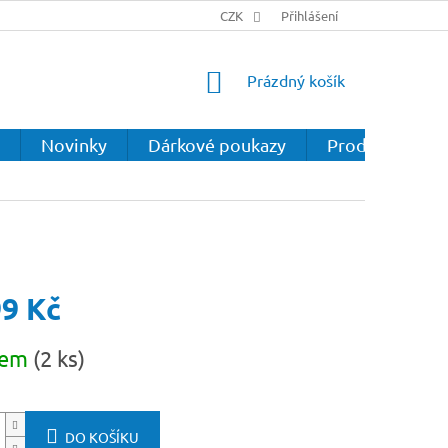
CZK
Přihlášení
NÁKUPNÍ
Prázdný košík
KOŠÍK
Novinky
Dárkové poukazy
Prodejna
99 Kč
dem
(2 ks)
DO KOŠÍKU