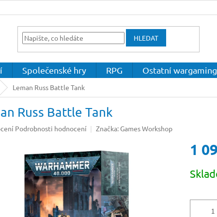
HLEDAT
í
Společenské hry
RPG
Ostatní wargaming
Leman Russ Battle Tank
an Russ Battle Tank
né
cení
Podrobnosti hodnocení
Značka:
Games Workshop
ení
1 0
u
Měrná
Skla
cena:
ek.