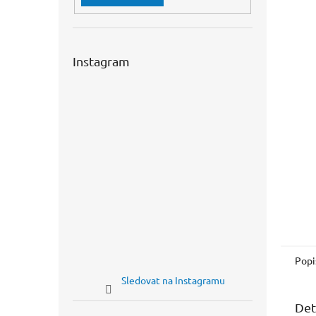
n
e
l
Instagram
Popi
Sledovat na Instagramu
Det