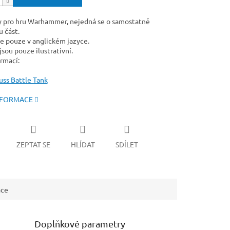
y pro hru Warhammer, nejedná se o samostatně
 část.
e pouze v anglickém jazyce.
sou pouze ilustrativní.
ormací:
ss Battle Tank
NFORMACE
ZEPTAT SE
HLÍDAT
SDÍLET
ace
Doplňkové parametry