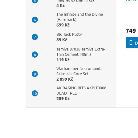
4 Kč
The Infinite and the Divine
(Hardback)
699 Kč
749
Blu Tack Putty
89 Kč
D
Tamiya 87038 Tamiya Extra-
Thin Cement (40ml)
119 Kč
Warhammer Necromunda
Skirmish: Core Set
2 899 Kč
AK BASING BITS AKBIT0006
DEAD TREE
289 Kč
Z
á
p
a
t