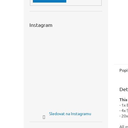
n
e
l
Instagram
Popi
Det
This
- 1x
- 4x
Sledovat na Instagramu
- 20
All 