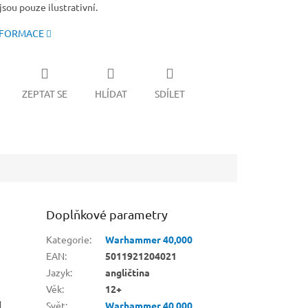
sou pouze ilustrativní.
NFORMACE
ZEPTAT SE
HLÍDAT
SDÍLET
Doplňkové parametry
Kategorie
:
Warhammer 40,000
EAN
:
5011921204021
Jazyk
:
angličtina
Věk
:
12+
d
Svět
:
Warhammer 40,000