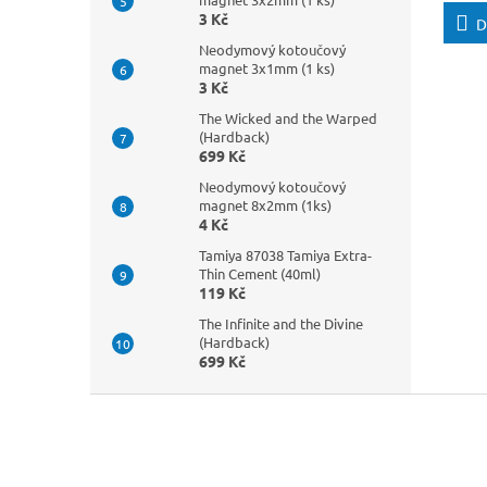
3 Kč
D
Neodymový kotoučový
magnet 3x1mm (1 ks)
3 Kč
The Wicked and the Warped
(Hardback)
699 Kč
Neodymový kotoučový
magnet 8x2mm (1ks)
4 Kč
Tamiya 87038 Tamiya Extra-
Thin Cement (40ml)
119 Kč
The Infinite and the Divine
(Hardback)
699 Kč
Z
á
p
a