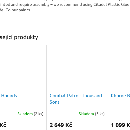
inted and require assembly – we recommend using Citadel Plastic Glue
del Colour paints.
sející produkty
t Hounds
Combat Patrol: Thousand
Khorne B
Sons
Skladem
(2 ks)
Skladem
(3 ks)
 Kč
2 649 Kč
1 099 