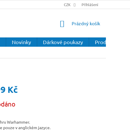
CZK
Přihlášení
NÁKUPNÍ
Prázdný košík
KOŠÍK
Novinky
Dárkové poukazy
Prodejna
99 Kč
odáno
 hru Warhammer.
e pouze v anglickém jazyce.