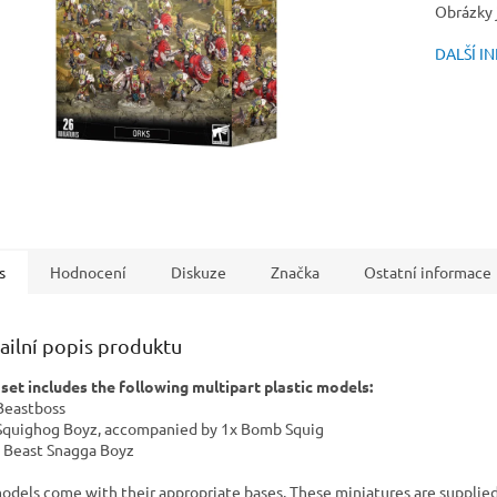
Obrázky j
DALŠÍ I
s
Hodnocení
Diskuze
Značka
Ostatní informace
ailní popis produktu
 set includes the following multipart plastic models:
 Beastboss
 Squighog Boyz, accompanied by 1x Bomb Squig
x Beast Snagga Boyz
models come with their appropriate bases. These miniatures are supplie