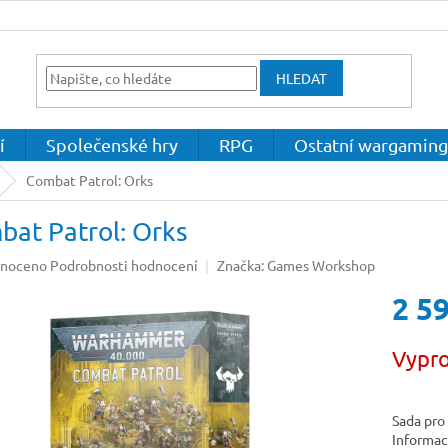
HLEDAT
í
Společenské hry
RPG
Ostatní wargaming
Combat Patrol: Orks
bat Patrol: Orks
né
noceno
Podrobnosti hodnocení
Značka:
Games Workshop
ení
2 5
u
Měrná
Vypr
cena:
ek.
Sada pro
Informac