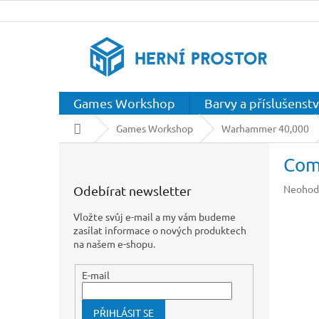
Přejít
na
obsah
Games Workshop
Barvy a příslušenstv
Domů
Games Workshop
Warhammer 40,000
P
Com
o
s
Průměr
Neohod
Odebírat newsletter
t
hodnoc
r
produkt
Vložte svůj e-mail a my vám budeme
a
je
zasílat informace o nových produktech
n
0,0
na našem e-shopu.
z
n
5
í
E-mail
hvězdič
p
a
PŘIHLÁSIT SE