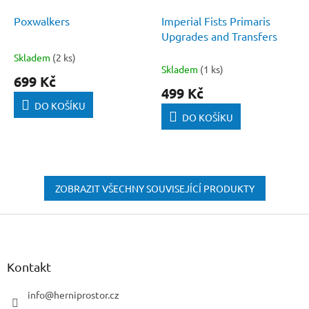
Poxwalkers
Imperial Fists Primaris
Upgrades and Transfers
Skladem
(2 ks)
Průměrné
Skladem
(1 ks)
hodnocení
699 Kč
produktu
499 Kč
je
DO KOŠÍKU
5,0
DO KOŠÍKU
z
5
hvězdiček.
ZOBRAZIT VŠECHNY SOUVISEJÍCÍ PRODUKTY
Z
á
p
a
Kontakt
t
í
info
@
herniprostor.cz