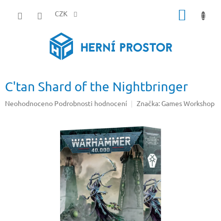
Přejít
NÁKUP
na
CZK
obsah
KOŠÍK
C'tan Shard of the Nightbringer
Průměrné
Neohodnoceno
Podrobnosti hodnocení
Značka:
Games Workshop
hodnocení
produktu
je
0,0
z
5
hvězdiček.