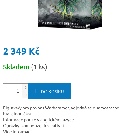
2 349 Kč
Měrná
Skladem
(1 ks)
cena:
DO KOŠÍKU
Figurka/y pro pro hru Warhammer, nejedná se o samostatně
hratelnou část.
Informace pouze v anglickém jazyce.
Obrázky jsou pouze ilustrativní.
Více informací: