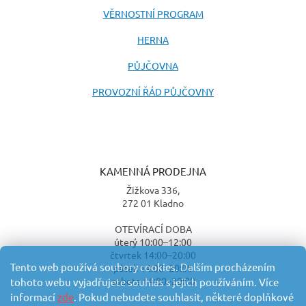
VĚRNOSTNÍ PROGRAM
HERNA
PŮJČOVNA
PROVOZNÍ ŘÁD PŮJČOVNY
KAMENNÁ PRODEJNA
Žižkova 336,
272 01 Kladno
OTEVÍRACÍ DOBA
úterý 10:00–12:00
čtvrtek 14:00–20:00
Tento web používá soubory cookies. Dalším procházením
pátek 14:00–20:00
sobota 14:00–20:00
tohoto webu vyjadřujete souhlas s jejich používáním. Více
informací
zde
. Pokud nebudete souhlasit, některé doplňkové