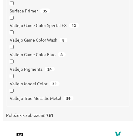
Surface Primer
35
Vallejo Game Color Special FX
12
Vallejo Game Color Wash
8
Vallejo Game Color Fluo
8
Vallejo Pigments
24
Vallejo Model Color
32
Vallejo True Metallic Metal
89
Položek k zobrazení:
751
V