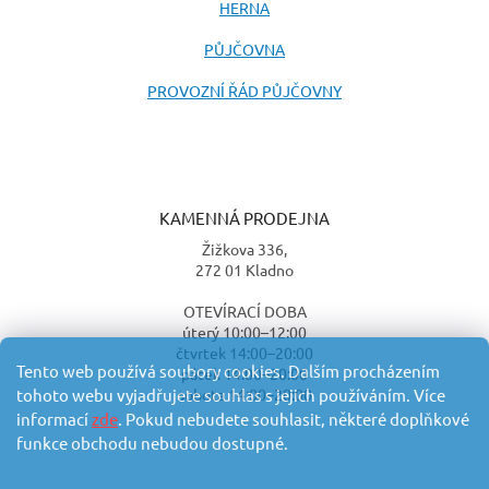
HERNA
PŮJČOVNA
PROVOZNÍ ŘÁD PŮJČOVNY
KAMENNÁ PRODEJNA
Žižkova 336,
272 01 Kladno
OTEVÍRACÍ DOBA
úterý 10:00–12:00
čtvrtek 14:00–20:00
Tento web používá soubory cookies. Dalším procházením
pátek 14:00–20:00
sobota 14:00–20:00
tohoto webu vyjadřujete souhlas s jejich používáním. Více
informací
zde
. Pokud nebudete souhlasit, některé doplňkové
funkce obchodu nebudou dostupné.