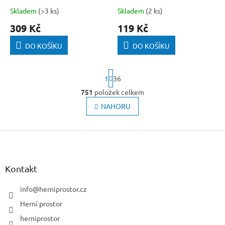
Skladem
(>3 ks)
Skladem
(2 ks)
309 Kč
119 Kč
DO KOŠÍKU
DO KOŠÍKU
S
1
36
t
r
751
položek celkem
O
á
v
NAHORU
n
l
k
o
á
v
Z
d
á
a
á
n
c
p
í
í
a
Kontakt
p
t
r
í
info
@
herniprostor.cz
v
k
Herní prostor
y
herniprostor
v