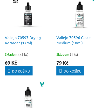
ý
p
i
s
p
r
o
d
Vallejo 70597 Drying
Vallejo 70596 Glaze
u
Retarder (17ml)
Medium (18ml)
k
t
Skladem
(>3 ks)
Skladem
(1 ks)
ů
69 Kč
79 Kč
DO KOŠÍKU
DO KOŠÍKU