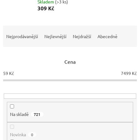
Skladem
(>3 ks)
309 Kč
Ř
a
Nejprodávanější
Nejlevnější
Nejdražší
Abecedně
z
e
n
Cena
í
p
59
Kč
7499
Kč
r
o
d
u
k
t
Na skladě
721
ů
Novinka
0