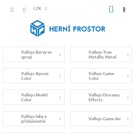
Přejít
NÁKUP
na
CZK
obsah
KOŠÍK
Vallejo Barvy ve
Vallejo True
spreji
Metallic Metal
Vallejo Xpress
Vallejo Game
Color
Color
Vallejo Model
Vallejo Diorama
Color
Effects
Vallejo laky a
Vallejo Game Air
příslušenství