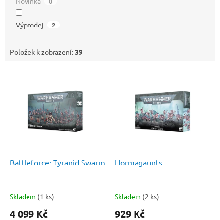
Novinka
0
Výprodej
2
Položek k zobrazení:
39
V
ý
p
i
s
p
r
o
d
Battleforce: Tyranid Swarm
Hormagaunts
u
k
t
Skladem
(1 ks)
Skladem
(2 ks)
ů
4 099 Kč
929 Kč