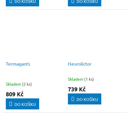
DO KOŠÍKU
DO KOŠÍKU
Termagants
Neurolictor
Skladem
(1 ks)
Průměrné
Skladem
(2 ks)
hodnocení
739 Kč
produktu
809 Kč
je
DO KOŠÍKU
5,0
DO KOŠÍKU
z
5
hvězdiček.