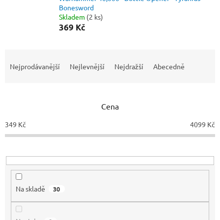
Bonesword
Skladem
(2 ks)
369 Kč
Ř
a
Nejprodávanější
Nejlevnější
Nejdražší
Abecedně
z
e
n
Cena
í
p
349
Kč
4099
Kč
r
o
d
u
k
t
Na skladě
30
ů