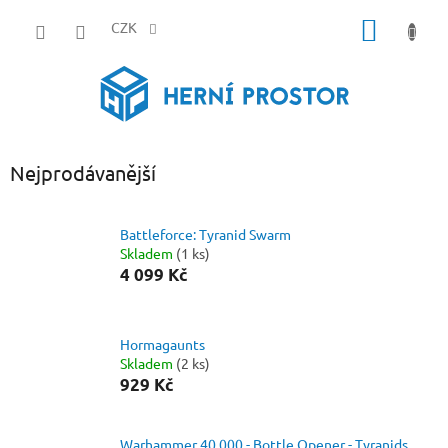
Přejít
NÁKUP
na
CZK
obsah
KOŠÍK
Nejprodávanější
Battleforce: Tyranid Swarm
Skladem
(1 ks)
4 099 Kč
Hormagaunts
Skladem
(2 ks)
929 Kč
Warhammer 40,000 - Bottle Opener - Tyranids