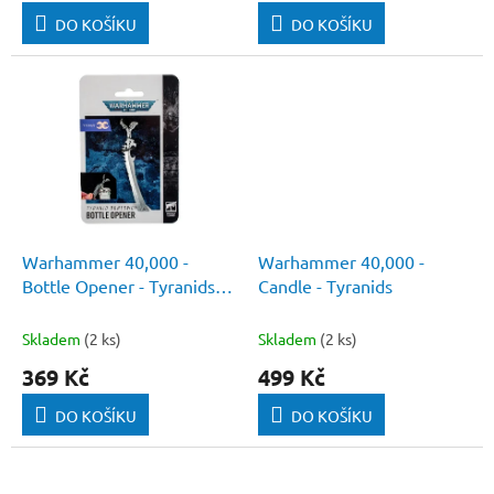
DO KOŠÍKU
DO KOŠÍKU
Warhammer 40,000 -
Warhammer 40,000 -
Bottle Opener - Tyranids
Candle - Tyranids
Bonesword
Skladem
(2 ks)
Skladem
(2 ks)
369 Kč
499 Kč
DO KOŠÍKU
DO KOŠÍKU