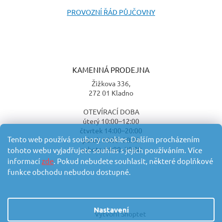
PROVOZNÍ ŘÁD PŮJČOVNY
KAMENNÁ PRODEJNA
Žižkova 336,
272 01 Kladno
OTEVÍRACÍ DOBA
úterý 10:00–12:00
čtvrtek 14:00–20:00
Tento web používá soubory cookies. Dalším procházením
pátek 14:00–20:00
sobota 14:00–20:00
tohoto webu vyjadřujete souhlas s jejich používáním. Více
informací
zde
. Pokud nebudete souhlasit, některé doplňkové
funkce obchodu nebudou dostupné.
Nastavení
Vytvořil Shoptet