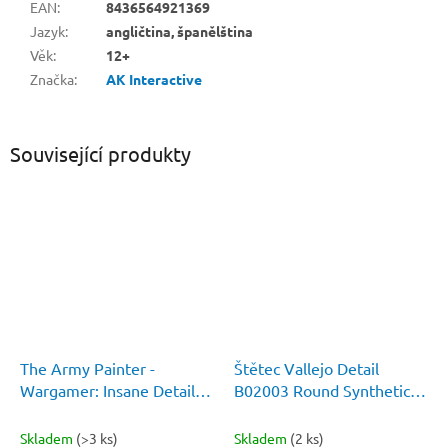
EAN
:
8436564921369
Jazyk
:
angličtina, španělština
Věk
:
12+
Značka
:
AK Interactive
Související produkty
The Army Painter -
Štětec Vallejo Detail
Wargamer: Insane Detail
B02003 Round Synthetic
5/0
Brush No. 3
Skladem
(>3 ks)
Skladem
(2 ks)