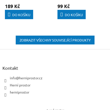
189 Kč
99 Kč
DO KOŠÍKU
DO KOŠÍKU
ZOBRAZIT VŠECHNY SOUVISEJÍCÍ PRODUKTY
Z
á
p
a
Kontakt
t
í
info
@
herniprostor.cz
Herní prostor
herniprostor