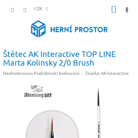
Přejít
NÁKUP
na
CZK
obsah
KOŠÍK
Štětec AK Interactive TOP LINE
Marta Kolinsky 2/0 Brush
Průměrné
Neohodnoceno
Podrobnosti hodnocení
Značka:
AK-Interactive
hodnocení
produktu
je
0,0
z
5
hvězdiček.