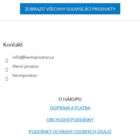
ZOBRAZIT VŠECHNY SOUVISEJÍCÍ PRODUKTY
Z
á
p
a
Kontakt
t
í
info
@
herniprostor.cz
Herní prostor
herniprostor
O NÁKUPU
DOPRAVA A PLATBA
OBCHODNÍ PODMÍNKY
PODMÍNKY OCHRANY OSOBNÍCH ÚDAJŮ