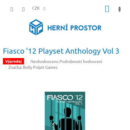
Přejít
NÁKUP
na
CZK
obsah
KOŠÍK
Fiasco '12 Playset Anthology Vol 3
Průměrné
Neohodnoceno
Podrobnosti hodnocení
Výprodej
hodnocení
Značka:
Bully Pulpit Games
produktu
je
0,0
z
5
hvězdiček.