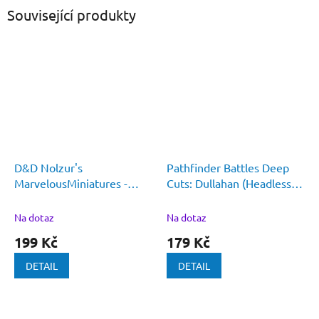
Související produkty
D&D Nolzur's
Pathfinder Battles Deep
MarvelousMiniatures -
Cuts: Dullahan (Headless
Black Dragon Wyrmling
Horsemen)
Na dotaz
Na dotaz
199 Kč
179 Kč
DETAIL
DETAIL