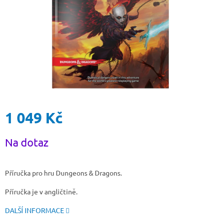
1 049 Kč
Měrná
Na dotaz
cena:
Příručka pro hru Dungeons & Dragons.
Příručka je v angličtině.
DALŠÍ INFORMACE