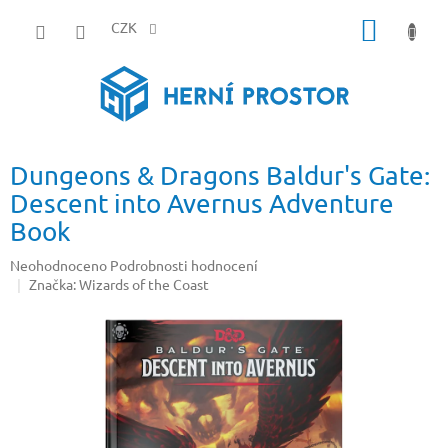
Přejít
NÁKUP
na
CZK
obsah
KOŠÍK
Dungeons & Dragons Baldur's Gate:
Descent into Avernus Adventure
Book
Průměrné
Neohodnoceno
Podrobnosti hodnocení
hodnocení
Značka:
Wizards of the Coast
produktu
je
0,0
z
5
hvězdiček.