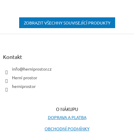
ZOBRAZIT VŠECHNY SOUVISEJÍCÍ PRODUKTY
Z
á
p
a
Kontakt
t
í
info
@
herniprostor.cz
Herní prostor
herniprostor
O NÁKUPU
DOPRAVA A PLATBA
OBCHODNÍ PODMÍNKY