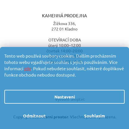
KAMENNÁ PRODEJNA
Žižkova 336,
272 01 Kladno
OTEVÍRACÍ DOBA
úterý 10:00–12:00
čtvrtek 14:00–20:00
Tento web používá soubory cookies. Dalším procházením
pátek 14:00–20:00
sobota 14:00–20:00
tohoto webu vyjadřujete souhlas s jejich používáním. Více
informací
zde
. Pokud nebudete souhlasit, některé doplňkové
funkce obchodu nebudou dostupné.
Nastavení
Vytvořil Shoptet
Odmítnout
Souhlasím
Copyright 2026
Herní prostor
. Všechna práva vyhrazena.