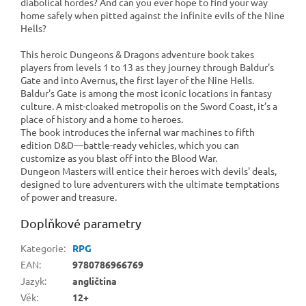
diabolical hordes? And can you ever hope to find your way
home safely when pitted against the infinite evils of the Nine
Hells?
This heroic Dungeons & Dragons adventure book takes
players from levels 1 to 13 as they journey through Baldur's
Gate and into Avernus, the first layer of the Nine Hells.
Baldur's Gate is among the most iconic locations in fantasy
culture. A mist-cloaked metropolis on the Sword Coast, it’s a
place of history and a home to heroes.
The book introduces the infernal war machines to fifth
edition D&D—battle-ready vehicles, which you can
customize as you blast off into the Blood War.
Dungeon Masters will entice their heroes with devils' deals,
designed to lure adventurers with the ultimate temptations
of power and treasure.
Doplňkové parametry
Kategorie
:
RPG
EAN
:
9780786966769
Jazyk
:
angličtina
Věk
:
12+