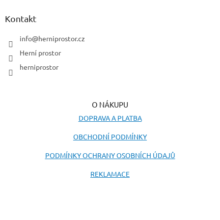
v
p
ý
a
Kontakt
p
t
i
í
info
@
herniprostor.cz
s
u
Herní prostor
herniprostor
O NÁKUPU
DOPRAVA A PLATBA
OBCHODNÍ PODMÍNKY
PODMÍNKY OCHRANY OSOBNÍCH ÚDAJŮ
REKLAMACE