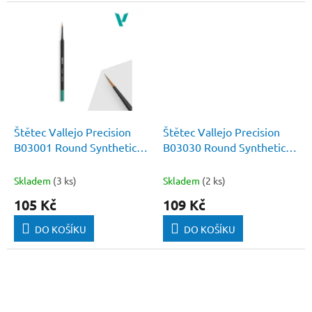
Štětec Vallejo Precision
Štětec Vallejo Precision
B03001 Round Synthetic
B03030 Round Synthetic
Brush, Triangular Handle
Brush, Triangular Handle
No. 1
No. 3/0
Skladem
(3 ks)
Skladem
(2 ks)
105 Kč
109 Kč
DO KOŠÍKU
DO KOŠÍKU