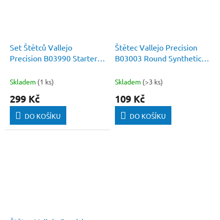
Set Štětců Vallejo
Štětec Vallejo Precision
Precision B03990 Starter
B03003 Round Synthetic
Set (Round No.1,
Brush, Triangular Handle
Triangular 3/0, Flat Synth.
No. 3
Skladem
(1 ks)
Skladem
(>3 ks)
No.4)
299 Kč
109 Kč
DO KOŠÍKU
DO KOŠÍKU