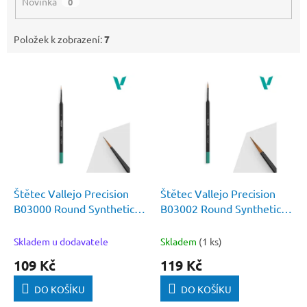
Novinka
0
Položek k zobrazení:
7
V
ý
p
i
s
p
r
o
d
Štětec Vallejo Precision
Štětec Vallejo Precision
u
B03000 Round Synthetic
B03002 Round Synthetic
k
Brush, Triangular Handle
Brush, Triangular Handle
t
No. 0
No. 2
Skladem u dodavatele
Skladem
(1 ks)
ů
109 Kč
119 Kč
DO KOŠÍKU
DO KOŠÍKU