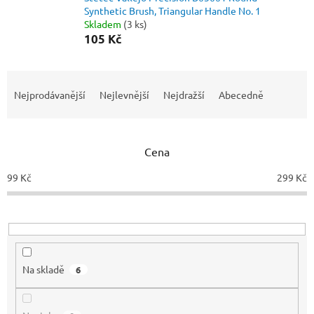
Synthetic Brush, Triangular Handle No. 1
Skladem
(3 ks)
105 Kč
Ř
a
Nejprodávanější
Nejlevnější
Nejdražší
Abecedně
z
e
n
Cena
í
p
99
Kč
299
Kč
r
o
d
u
k
t
Na skladě
6
ů