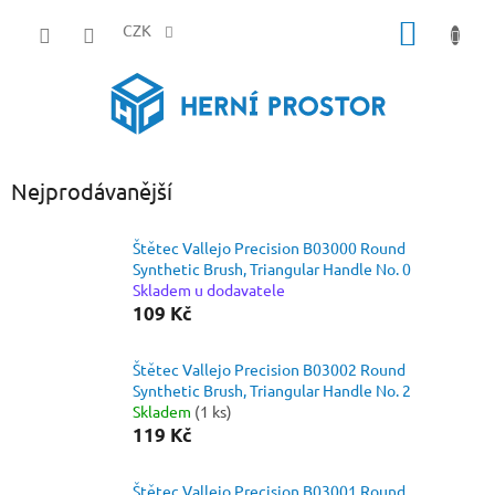
Přejít
NÁKUP
na
CZK
obsah
KOŠÍK
Nejprodávanější
Štětec Vallejo Precision B03000 Round
Synthetic Brush, Triangular Handle No. 0
Skladem u dodavatele
109 Kč
Štětec Vallejo Precision B03002 Round
Synthetic Brush, Triangular Handle No. 2
Skladem
(1 ks)
119 Kč
Štětec Vallejo Precision B03001 Round