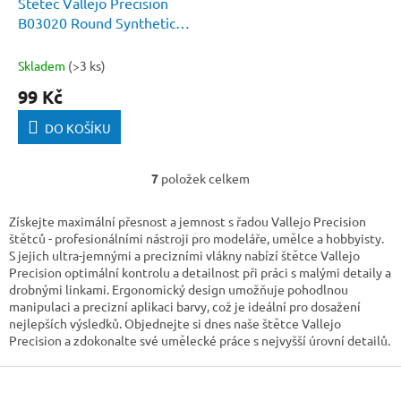
Štětec Vallejo Precision
B03020 Round Synthetic
Brush, Triangular Handle
No. 2/0
Skladem
(>3 ks)
99 Kč
DO KOŠÍKU
7
položek celkem
O
v
l
Získejte maximální přesnost a jemnost s řadou Vallejo Precision
á
štětců - profesionálními nástroji pro modeláře, umělce a hobbyisty.
d
S jejich ultra-jemnými a precizními vlákny nabízí štětce Vallejo
a
Precision optimální kontrolu a detailnost při práci s malými detaily a
c
drobnými linkami. Ergonomický design umožňuje pohodlnou
í
manipulaci a precizní aplikaci barvy, což je ideální pro dosažení
p
nejlepších výsledků. Objednejte si dnes naše štětce Vallejo
r
Precision a zdokonalte své umělecké práce s nejvyšší úrovní detailů.
v
Z
k
y
á