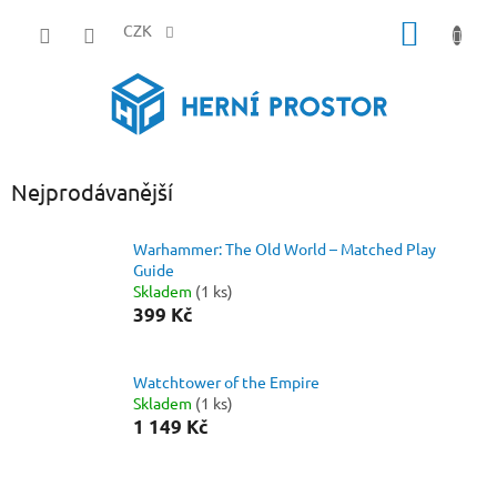
Přejít
NÁKUP
na
CZK
obsah
KOŠÍK
Nejprodávanější
Warhammer: The Old World – Matched Play
Guide
Skladem
(1 ks)
399 Kč
Watchtower of the Empire
Skladem
(1 ks)
1 149 Kč