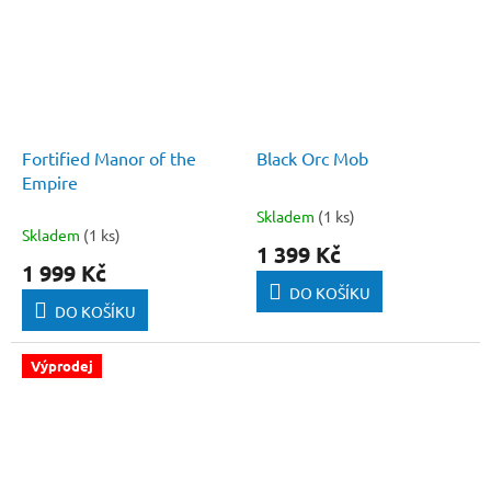
Fortified Manor of the
Black Orc Mob
Empire
Skladem
(1 ks)
Průměrné
Skladem
(1 ks)
hodnocení
1 399 Kč
produktu
1 999 Kč
je
DO KOŠÍKU
5,0
DO KOŠÍKU
z
5
hvězdiček.
Výprodej