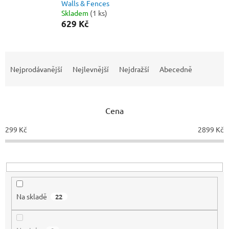
Walls & Fences
Skladem
(1 ks)
629 Kč
Ř
a
Nejprodávanější
Nejlevnější
Nejdražší
Abecedně
z
e
n
Cena
í
p
299
Kč
2899
Kč
r
o
d
u
k
t
Na skladě
22
ů