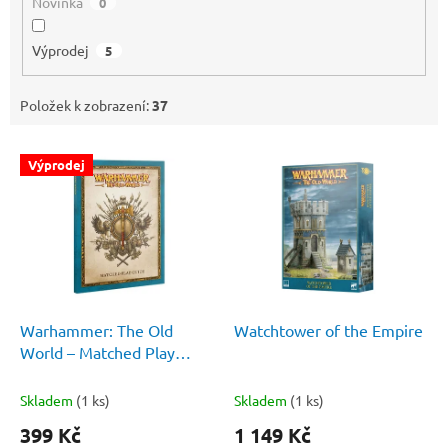
Novinka
0
Výprodej
5
Položek k zobrazení:
37
V
Výprodej
ý
p
i
s
p
r
o
d
Warhammer: The Old
Watchtower of the Empire
u
World – Matched Play
k
Guide
t
Skladem
(1 ks)
Skladem
(1 ks)
ů
399 Kč
1 149 Kč