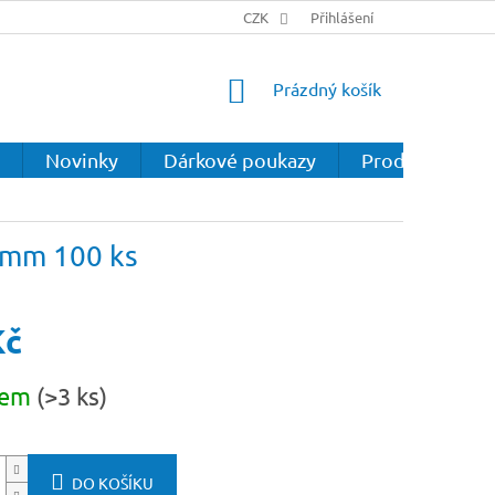
CZK
Přihlášení
NÁKUPNÍ
Prázdný košík
KOŠÍK
Novinky
Dárkové poukazy
Prodejna
12mm 100 ks
Kč
dem
(>3 ks)
DO KOŠÍKU