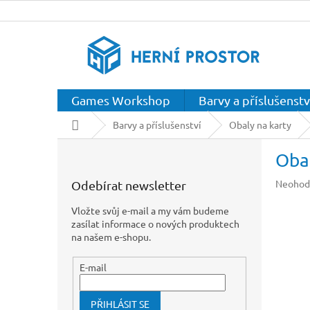
Přejít
na
obsah
Games Workshop
Barvy a příslušenstv
Domů
Barvy a příslušenství
Obaly na karty
P
Obal
o
s
Průměr
Neohod
Odebírat newsletter
t
hodnoc
r
produkt
Vložte svůj e-mail a my vám budeme
a
je
zasílat informace o nových produktech
n
0,0
na našem e-shopu.
z
n
5
í
E-mail
hvězdič
p
a
PŘIHLÁSIT SE