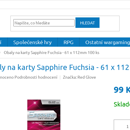
HLEDAT
í
Společenské hry
RPG
Ostatní wargaming
Obaly na karty Sapphire Fuchsia - 61 x 112mm 100 ks
y na karty Sapphire Fuchsia - 61 x 1
né
noceno
Podrobnosti hodnocení
Značka:
Red Glove
ení
99 
u
Měrná
Skla
cena:
ek.