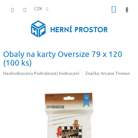
Přejít
NÁKUP
na
CZK
obsah
KOŠÍK
Obaly na karty Oversize 79 x 120
(100 ks)
Průměrné
Neohodnoceno
Podrobnosti hodnocení
Značka:
Arcane Tinmen
hodnocení
produktu
je
0,0
z
5
hvězdiček.