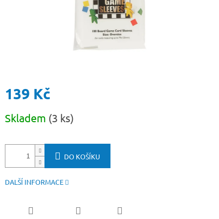
139 Kč
Měrná
Skladem
(3 ks)
cena:
DO KOŠÍKU
DALŠÍ INFORMACE