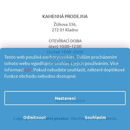
KAMENNÁ PRODEJNA
Žižkova 336,
272 01 Kladno
OTEVÍRACÍ DOBA
úterý 10:00–12:00
čtvrtek 14:00–20:00
Tento web používá soubory cookies. Dalším procházením
pátek 14:00–20:00
sobota 14:00–20:00
tohoto webu vyjadřujete souhlas s jejich používáním. Více
informací
zde
. Pokud nebudete souhlasit, některé doplňkové
funkce obchodu nebudou dostupné.
Nastavení
Vytvořil Shoptet
Odmítnout
Souhlasím
Copyright 2026
Herní prostor
. Všechna práva vyhrazena.