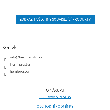
ZOBRAZIT VŠECHNY SOUVISEJÍCÍ PRODUKTY
Z
á
p
a
Kontakt
t
í
info
@
herniprostor.cz
Herní prostor
herniprostor
O NÁKUPU
DOPRAVA A PLATBA
OBCHODNÍ PODMÍNKY