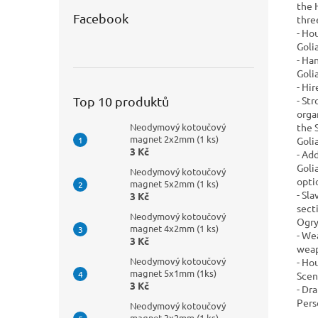
the 
Facebook
thre
- Ho
Goli
- Ha
Goli
- Hi
- St
Top 10 produktů
orga
the 
Neodymový kotoučový
magnet 2x2mm (1 ks)
Goli
3 Kč
- Ad
Goli
Neodymový kotoučový
optio
magnet 5x2mm (1 ks)
- Sl
3 Kč
sect
Neodymový kotoučový
Ogry
magnet 4x2mm (1 ks)
- We
3 Kč
weap
Neodymový kotoučový
- Ho
magnet 5x1mm (1ks)
Scen
3 Kč
- Dr
Pers
Neodymový kotoučový
magnet 3x2mm (1 ks)