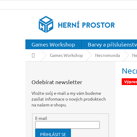
Přejít
na
obsah
Games Workshop
Barvy a příslušenstv
Domů
Games Workshop
Necromunda
Ne
P
Nec
o
s
Odebírat newsletter
Výpro
t
r
Vložte svůj e-mail a my vám budeme
a
zasílat informace o nových produktech
n
na našem e-shopu.
n
í
E-mail
p
a
PŘIHLÁSIT SE