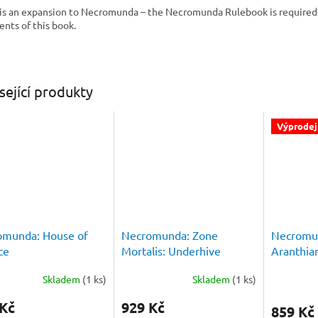
 is an expansion to Necromunda – the Necromunda Rulebook is required
ents of this book.
sející produkty
Výprodej
omunda: House of
Necromunda: Zone
Necromu
ce
Mortalis: Underhive
Aranthia
Market
Spire of 
Skladem
(1 ks)
Skladem
(1 ks)
 Kč
929 Kč
859 Kč