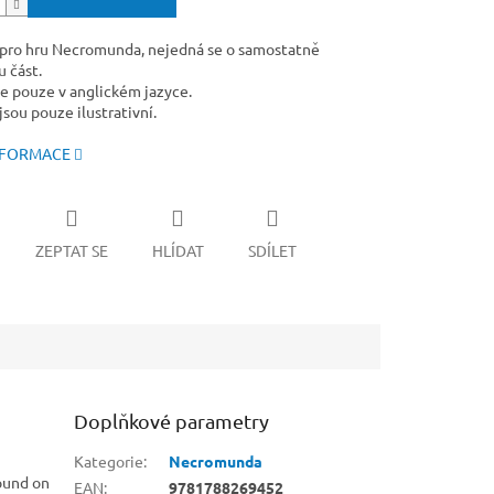
 pro hru Necromunda, nejedná se o samostatně
 část.
e pouze v anglickém jazyce.
sou pouze ilustrativní.
NFORMACE
ZEPTAT SE
HLÍDAT
SDÍLET
Doplňkové parametry
Kategorie
:
Necromunda
ound on
EAN
:
9781788269452