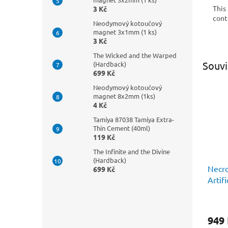
This
3 Kč
cont
Neodymový kotoučový
magnet 3x1mm (1 ks)
3 Kč
The Wicked and the Warped
Souvi
(Hardback)
699 Kč
Neodymový kotoučový
magnet 8x2mm (1ks)
4 Kč
Tamiya 87038 Tamiya Extra-
Thin Cement (40ml)
119 Kč
The Infinite and the Divine
(Hardback)
Necr
699 Kč
Artifi
949