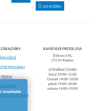
DO KOŠÍKU
 ZÁKAZNÍKY
KAMENNÁ PRODEJNA
Žižkova 336,
ŘIHLÁŠENÍ
272 01 Kladno
STNÍ PROGRAM
OTEVÍRACÍ DOBA
úterý 10:00–12:00
HERNA
čtvrtek 14:00–20:00
pátek 14:00–20:00
ŮJČOVNA
sobota 14:00–20:00
t
Souhlasím
Í ŘÁD PŮJČOVNY