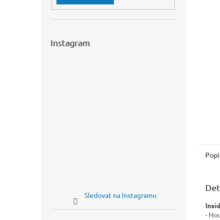
n
e
l
Instagram
Popi
Det
Sledovat na Instagramu
Insi
- Ho