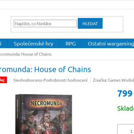
HLEDAT
í
Společenské hry
RPG
Ostatní wargaming
cromunda: House of Chains
romunda: House of Chains
Průměrné
Neohodnoceno
Podrobnosti hodnocení
Značka:
Games Works
dej
hodnocení
799
produktu
je
0,0
Měrná
Skla
z
cena:
5
hvězdiček.