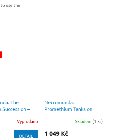
 to use the
nda: The
Necromunda:
n Succession –
Promethium Tanks on
Primus
Cargo-8 Ridgehauler
Vyprodáno
Skladem
(1 ks)
Trailer
1 049 Kč
DETAIL