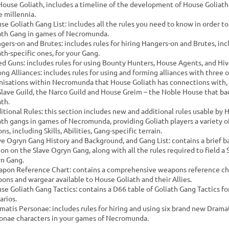
House Goliath, includes a timeline of the development of House Goliath
e millennia.
use Goliath Gang List: includes all the rules you need to know in order to 
ath Gang in games of Necromunda.
ngers-on and Brutes: includes rules for hiring Hangers-on and Brutes, inc
ath-specific ones, for your Gang.
red Guns: includes rules for using Bounty Hunters, House Agents, and Hi
rong Alliances: includes rules for using and forming alliances with three 
nisations within Necromunda that House Goliath has connections with,
Slave Guild, the Narco Guild and House Greim – the Noble House that ba
ath.
ditional Rules: this section includes new and additional rules usable by 
ath gangs in games of Necromunda, providing Goliath players a variety 
ns, including Skills, Abilities, Gang-specific terrain.
ave Ogryn Gang History and Background, and Gang List: contains a brief 
ion on the Slave Ogryn Gang, along with all the rules required to field a 
n Gang.
apon Reference Chart: contains a comprehensive weapons reference char
ons and wargear available to House Goliath and their Allies.
use Goliath Gang Tactics: contains a D66 table of Goliath Gang Tactics fo
arios.
amatis Personae: includes rules for hiring and using six brand new Drama
onae characters in your games of Necromunda.