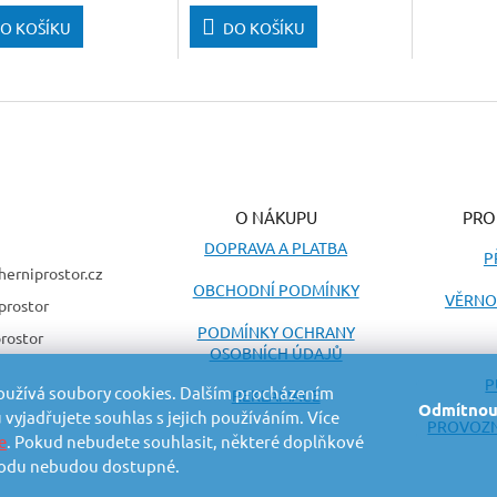
O KOŠÍKU
DO KOŠÍKU
O NÁKUPU
PRO
DOPRAVA A PLATBA
P
herniprostor.cz
OBCHODNÍ PODMÍNKY
VĚRNO
prostor
PODMÍNKY OCHRANY
rostor
OSOBNÍCH ÚDAJŮ
P
oužívá soubory cookies. Dalším procházením
REKLAMACE
Odmítnou
vyjadřujete souhlas s jejich používáním. Více
PROVOZN
e
. Pokud nebudete souhlasit, některé doplňkové
odu nebudou dostupné.