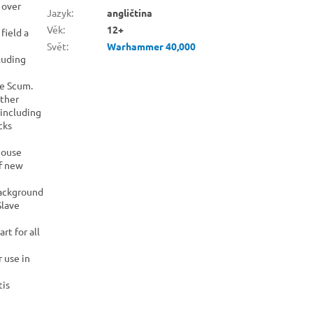
 over
Jazyk
:
angličtina
Věk
:
12+
field a
Svět
:
Warhammer 40,000
luding
ve Scum.
other
 including
cks
House
of new
background
Slave
t for all
r use in
tis