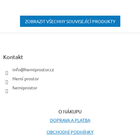
ZOBRAZIT VŠECHNY SOUVISEJÍCÍ PRODUKTY
Z
á
p
a
Kontakt
t
í
info
@
herniprostor.cz
Herní prostor
herniprostor
O NÁKUPU
DOPRAVA A PLATBA
OBCHODNÍ PODMÍNKY