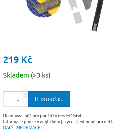
219 Kč
Měrná
Skladem
(>3 ks)
cena:
DO KOŠÍKU
Ulamovací nůž
pro použití v modelářství.
Informace pouze v anglickém jazyce. Nevhodné pro děti.
DALŠÍ INFORMACE