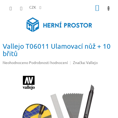
Přejít
NÁKUP
na
CZK
obsah
KOŠÍK
Vallejo T06011 Ulamovací nůž + 10
břitů
Průměrné
Neohodnoceno
Podrobnosti hodnocení
Značka:
Vallejo
hodnocení
produktu
je
0,0
z
5
hvězdiček.