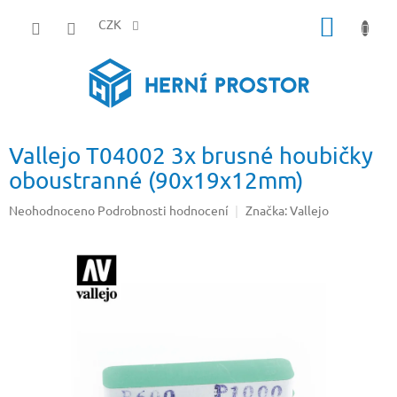
Přejít
NÁKUP
na
CZK
obsah
KOŠÍK
Vallejo T04002 3x brusné houbičky
oboustranné (90x19x12mm)
Průměrné
Neohodnoceno
Podrobnosti hodnocení
Značka:
Vallejo
hodnocení
produktu
je
0,0
z
5
hvězdiček.