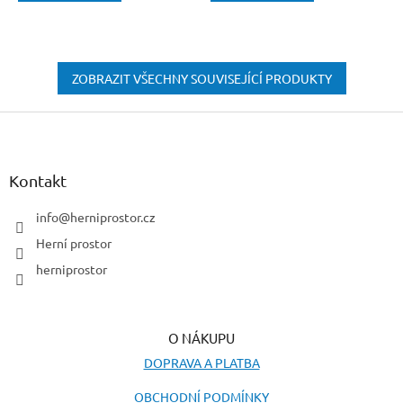
ZOBRAZIT VŠECHNY SOUVISEJÍCÍ PRODUKTY
Z
á
p
a
Kontakt
t
í
info
@
herniprostor.cz
Herní prostor
herniprostor
O NÁKUPU
DOPRAVA A PLATBA
OBCHODNÍ PODMÍNKY