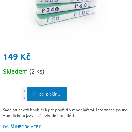
149 Kč
Měrná
Skladem
(2 ks)
cena:
DO KOŠÍKU
Sada brusných houbiček pro použití v modelářství. Informace pouze
v anglickém jazyce. Nevhodné pro děti.
DALŠÍ INFORMACE