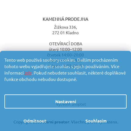
KAMENNÁ PRODEJNA
Žižkova 336,
272 01 Kladno
OTEVÍRACÍ DOBA
úterý 10:00–12:00
čtvrtek 14:00–20:00
Tento web používá soubory cookies. Dalším procházením
pátek 14:00–20:00
sobota 14:00–20:00
tohoto webu vyjadřujete souhlas s jejich používáním. Více
informací
zde
. Pokud nebudete souhlasit, některé doplňkové
funkce obchodu nebudou dostupné.
Nastavení
Vytvořil Shoptet
Odmítnout
Souhlasím
Copyright 2026
Herní prostor
. Všechna práva vyhrazena.