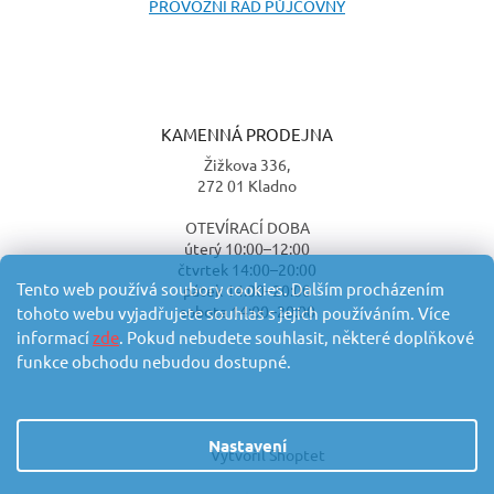
PROVOZNÍ ŘÁD PŮJČOVNY
KAMENNÁ PRODEJNA
Žižkova 336,
272 01 Kladno
OTEVÍRACÍ DOBA
úterý 10:00–12:00
čtvrtek 14:00–20:00
Tento web používá soubory cookies. Dalším procházením
pátek 14:00–20:00
sobota 14:00–20:00
tohoto webu vyjadřujete souhlas s jejich používáním. Více
informací
zde
. Pokud nebudete souhlasit, některé doplňkové
funkce obchodu nebudou dostupné.
Nastavení
Vytvořil Shoptet