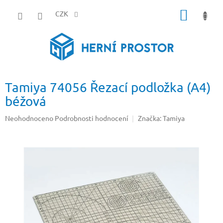
Přejít
NÁKUP
na
CZK
obsah
KOŠÍK
Tamiya 74056 Řezací podložka (A4)
béžová
Průměrné
Neohodnoceno
Podrobnosti hodnocení
Značka:
Tamiya
hodnocení
produktu
je
0,0
z
5
hvězdiček.