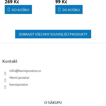
269 Kč
99 Kč
DO KOŠÍKU
DO KOŠÍKU
ZOBRAZIT VŠECHNY SOUVISEJÍCÍ PRODUKTY
Z
á
p
a
Kontakt
t
í
info
@
herniprostor.cz
Herní prostor
herniprostor
O NÁKUPU