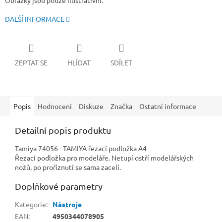
Obrázky jsou pouze ilustrativní.
DALŠÍ INFORMACE
ZEPTAT SE
HLÍDAT
SDÍLET
Popis
Hodnocení
Diskuze
Značka
Ostatní informace
Detailní popis produktu
Tamiya 74056 - TAMIYA řezací podložka A4
Řezací podložka pro modeláře. Netupí ostří modelářských
nožů, po proříznutí se sama zacelí.
Doplňkové parametry
Kategorie
:
Nástroje
EAN
:
4950344078905