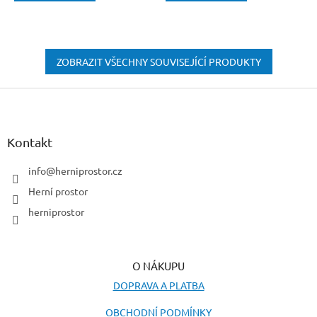
ZOBRAZIT VŠECHNY SOUVISEJÍCÍ PRODUKTY
Z
á
p
a
Kontakt
t
í
info
@
herniprostor.cz
Herní prostor
herniprostor
O NÁKUPU
DOPRAVA A PLATBA
OBCHODNÍ PODMÍNKY