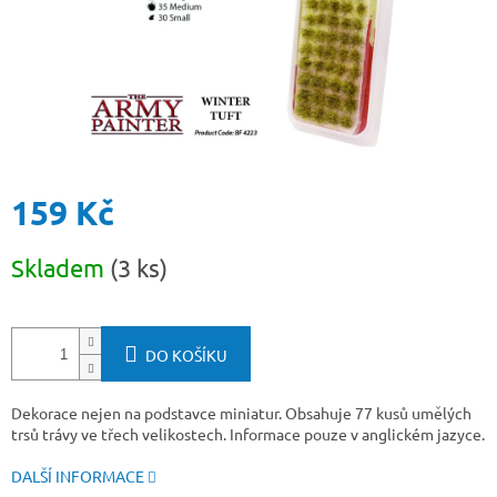
159 Kč
Měrná
Skladem
(3 ks)
cena:
DO KOŠÍKU
Dekorace nejen na podstavce miniatur. Obsahuje 77 kusů umělých
trsů trávy ve třech velikostech. Informace pouze v anglickém jazyce.
DALŠÍ INFORMACE