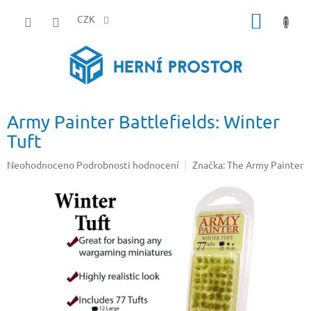
Přejít
NÁKUP
na
CZK
obsah
KOŠÍK
Army Painter Battlefields: Winter
Tuft
Průměrné
Neohodnoceno
Podrobnosti hodnocení
Značka:
The Army Painter
hodnocení
produktu
je
0,0
z
5
hvězdiček.