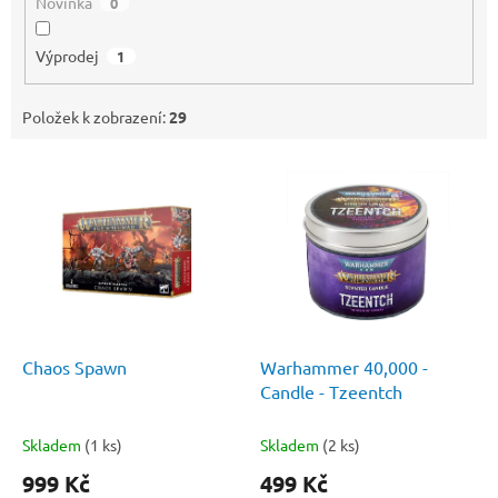
Novinka
0
Výprodej
1
Položek k zobrazení:
29
V
ý
p
i
s
p
r
o
d
Chaos Spawn
Warhammer 40,000 -
u
Candle - Tzeentch
k
t
Skladem
(1 ks)
Skladem
(2 ks)
ů
999 Kč
499 Kč