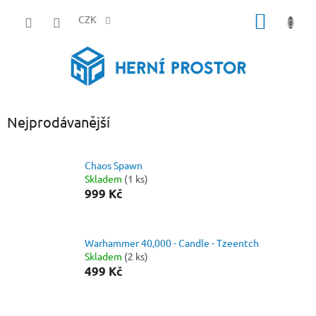
Přejít
NÁKUP
na
CZK
obsah
KOŠÍK
Nejprodávanější
Chaos Spawn
Skladem
(1 ks)
999 Kč
Warhammer 40,000 - Candle - Tzeentch
Skladem
(2 ks)
499 Kč