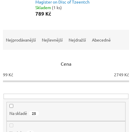
Magister on Disc of Tzeentch
Skladem
(1 ks)
789 Kč
Ř
a
Nejprodávanější
Nejlevnější
Nejdražší
Abecedně
z
e
n
Cena
í
p
99
Kč
2749
Kč
r
o
d
u
k
t
Na skladě
25
ů