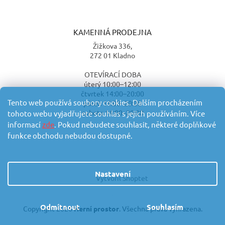
KAMENNÁ PRODEJNA
Žižkova 336,
272 01 Kladno
OTEVÍRACÍ DOBA
úterý 10:00–12:00
čtvrtek 14:00–20:00
Tento web používá soubory cookies. Dalším procházením
pátek 14:00–20:00
sobota 14:00–20:00
tohoto webu vyjadřujete souhlas s jejich používáním. Více
informací
zde
. Pokud nebudete souhlasit, některé doplňkové
funkce obchodu nebudou dostupné.
Nastavení
Vytvořil Shoptet
Odmítnout
Souhlasím
Copyright 2026
Herní prostor
. Všechna práva vyhrazena.