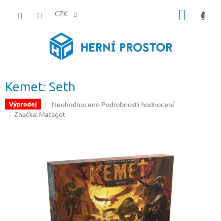
Přejít
NÁKUP
na
CZK
obsah
KOŠÍK
Kemet: Seth
Průměrné
Neohodnoceno
Podrobnosti hodnocení
Výprodej
hodnocení
Značka:
Matagot
produktu
je
0,0
z
5
hvězdiček.