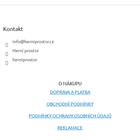
Z
á
p
a
Kontakt
t
í
info
@
herniprostor.cz
Herní prostor
herniprostor
O NÁKUPU
DOPRAVA A PLATBA
OBCHODNÍ PODMÍNKY
PODMÍNKY OCHRANY OSOBNÍCH ÚDAJŮ
REKLAMACE