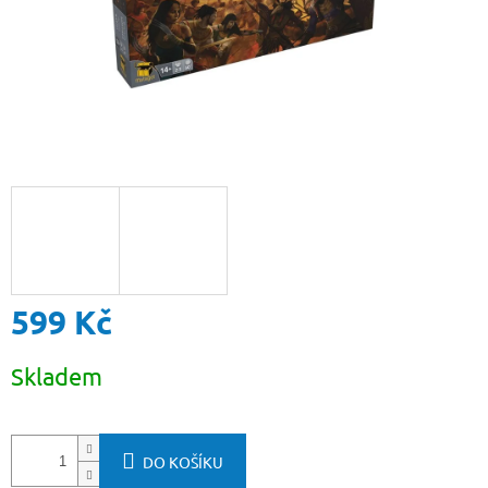
599 Kč
Měrná
Skladem
cena:
DO KOŠÍKU