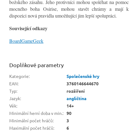
božského zásahu. Jeho protivníci mohou spoléhat na pomoc
mocného boha Osirise, mohou stavět chrámy a mají k
dispozici nová pravidla umožňující jim lepší spolupráci.
Související odkazy
BoardGameGeek
Doplňkové parametry
Kategorie
:
Společenské hry
EAN
:
3760146644670
Typ
:
rozšíření
Jazyk
:
angličtina
Věk
:
14+
Minimální herní doba v min.
:
90
Minimální počet hráčů
:
3
Maximální počet hráčů
:
6