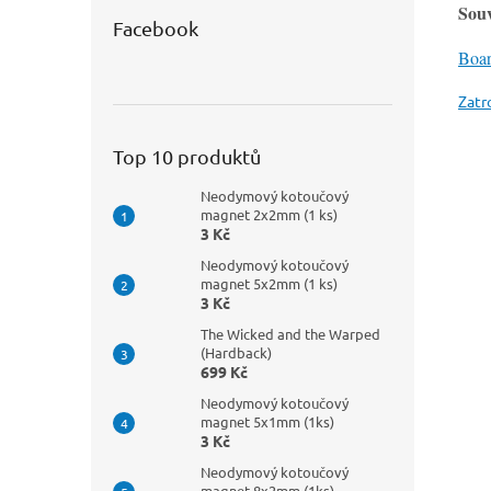
Souv
Facebook
Boa
Zatr
Top 10 produktů
Neodymový kotoučový
magnet 2x2mm (1 ks)
3 Kč
Neodymový kotoučový
magnet 5x2mm (1 ks)
3 Kč
The Wicked and the Warped
(Hardback)
699 Kč
Neodymový kotoučový
magnet 5x1mm (1ks)
3 Kč
Neodymový kotoučový
magnet 8x2mm (1ks)