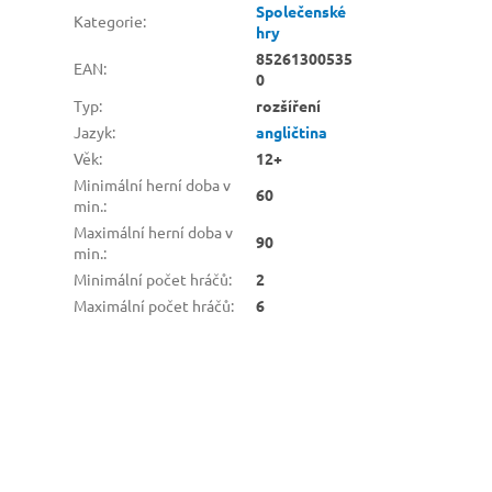
Společenské
Kategorie
:
hry
85261300535
EAN
:
0
Typ
:
rozšíření
Jazyk
:
angličtina
Věk
:
12+
Minimální herní doba v
60
min.
:
Maximální herní doba v
90
min.
:
Minimální počet hráčů
:
2
Maximální počet hráčů
:
6