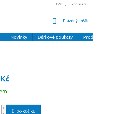
CZK
Přihlášení
NÁKUPNÍ
Prázdný košík
KOŠÍK
Novinky
Dárkové poukazy
Prodejna
 Kč
dem
DO KOŠÍKU