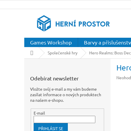
Přejít
na
obsah
Games Workshop
Barvy a příslušenstv
Domů
Společenské hry
Hero Realms: Boss Dec
P
Her
o
s
Průměr
Neohod
Odebírat newsletter
t
hodnoc
r
produkt
Vložte svůj e-mail a my vám budeme
a
je
zasílat informace o nových produktech
n
0,0
na našem e-shopu.
z
n
5
í
E-mail
hvězdič
p
a
PŘIHLÁSIT SE