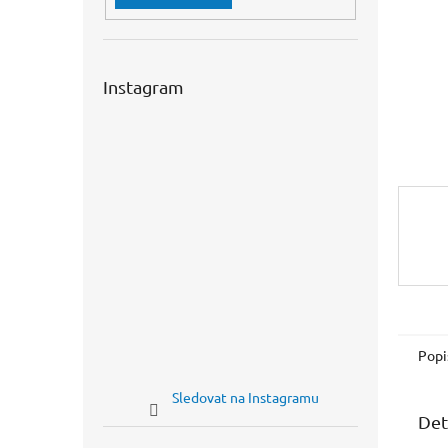
n
e
l
Instagram
Popi
Sledovat na Instagramu
Det