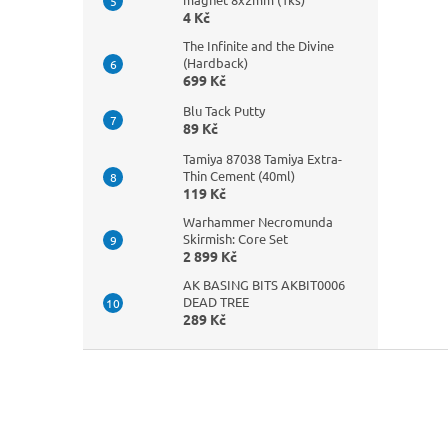
4 Kč
The Infinite and the Divine
(Hardback)
699 Kč
Blu Tack Putty
89 Kč
Tamiya 87038 Tamiya Extra-
Thin Cement (40ml)
119 Kč
Warhammer Necromunda
Skirmish: Core Set
2 899 Kč
AK BASING BITS AKBIT0006
DEAD TREE
289 Kč
Z
á
p
a
t