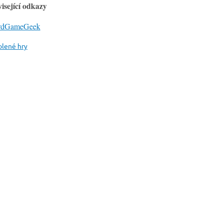
isející odkazy
rdGameGeek
olené hry