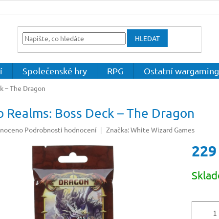
HLEDAT
í
Společenské hry
RPG
Ostatní wargaming
k – The Dragon
o Realms: Boss Deck – The Dragon
né
noceno
Podrobnosti hodnocení
Značka:
White Wizard Games
ení
229
u
Měrná
Skla
cena:
ek.