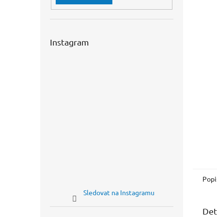
n
e
l
Instagram
Popi
Sledovat na Instagramu
Det