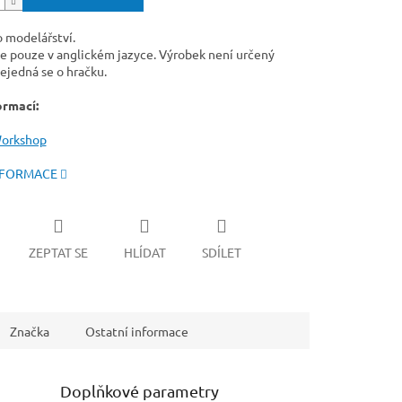
o modelářství.
e pouze v anglickém jazyce. Výrobek není určený
ejedná se o hračku.
ormací:
orkshop
NFORMACE
ZEPTAT SE
HLÍDAT
SDÍLET
Značka
Ostatní informace
Doplňkové parametry