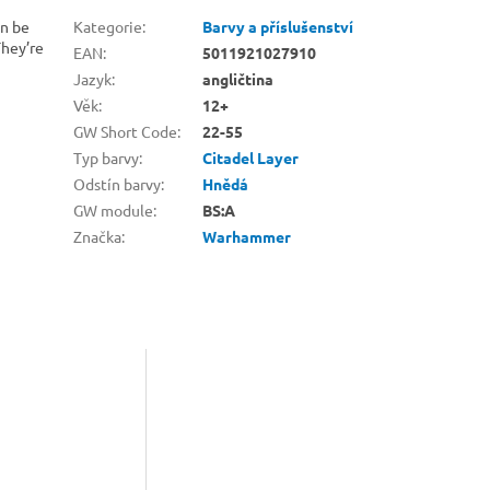
an be
Kategorie
:
Barvy a příslušenství
They’re
EAN
:
5011921027910
Jazyk
:
angličtina
Věk
:
12+
GW Short Code
:
22-55
Typ barvy
:
Citadel Layer
Odstín barvy
:
Hnědá
GW module
:
BS:A
Značka
:
Warhammer