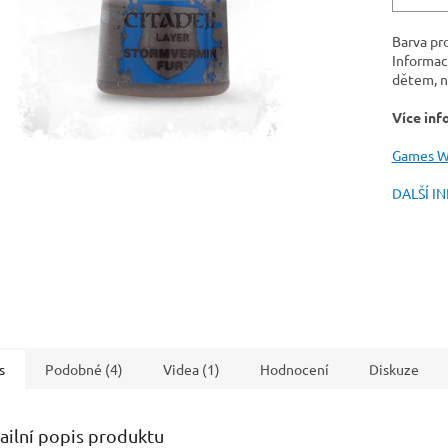
Barva pr
Informac
dětem, n
Více inf
Games W
DALŠÍ I
s
Podobné (4)
Videa (1)
Hodnocení
Diskuze
ailní popis produktu