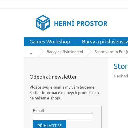
Přejít
na
obsah
Games Workshop
Barvy a příslušenstv
Domů
Barvy a příslušenství
Stormvermin Fur (
P
Stor
o
s
Průměr
Neohod
Odebírat newsletter
t
hodnoc
r
produkt
Vložte svůj e-mail a my vám budeme
a
je
zasílat informace o nových produktech
n
0,0
na našem e-shopu.
z
n
5
í
E-mail
hvězdič
p
a
PŘIHLÁSIT SE