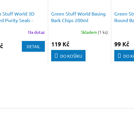
 Stuff World 3D
Green Stuff World Basing
Green Stu
ed Purity Seals -
Bark Chips 200ml
Round B
R 1:48
pcs
Na dotaz
Skladem
(1 ks)
119 Kč
99 Kč
č
DETAIL
DO KOŠÍKU
DO K