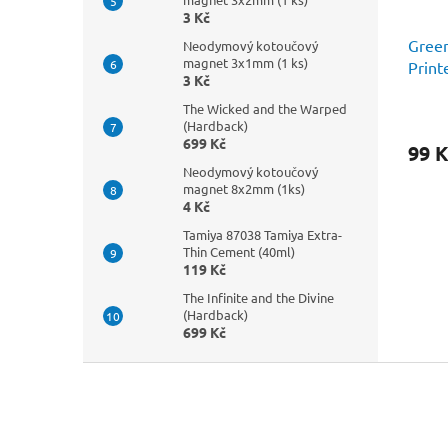
3 Kč
Green
Neodymový kotoučový
magnet 3x1mm (1 ks)
Print
3 Kč
ORDE
The Wicked and the Warped
(Hardback)
699 Kč
99 K
Neodymový kotoučový
magnet 8x2mm (1ks)
4 Kč
Tamiya 87038 Tamiya Extra-
Thin Cement (40ml)
119 Kč
The Infinite and the Divine
(Hardback)
699 Kč
Z
á
p
a