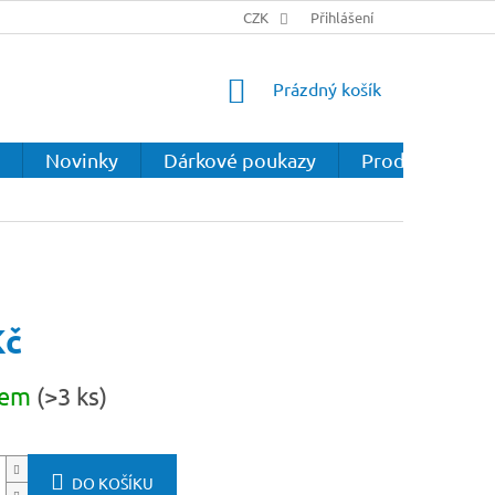
CZK
Přihlášení
NÁKUPNÍ
Prázdný košík
KOŠÍK
Novinky
Dárkové poukazy
Prodejna
Kč
dem
(>3 ks)
DO KOŠÍKU