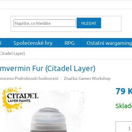
HLEDAT
í
Společenské hry
RPG
Ostatní wargaming
Citadel Layer)
mvermin Fur (Citadel Layer)
né
noceno
Podrobnosti hodnocení
Značka:
Games Workshop
ení
79 
u
Měrná
Skla
cena:
ek.