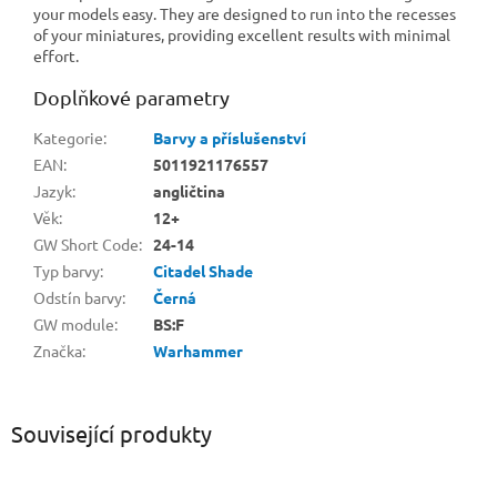
your models easy. They are designed to run into the recesses
of your miniatures, providing excellent results with minimal
effort.
Doplňkové parametry
Kategorie
:
Barvy a příslušenství
EAN
:
5011921176557
Jazyk
:
angličtina
Věk
:
12+
GW Short Code
:
24-14
Typ barvy
:
Citadel Shade
Odstín barvy
:
Černá
GW module
:
BS:F
Značka
:
Warhammer
Související produkty