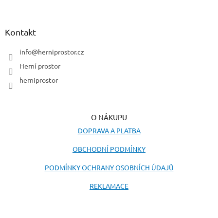
á
p
a
Kontakt
t
í
info
@
herniprostor.cz
Herní prostor
herniprostor
O NÁKUPU
DOPRAVA A PLATBA
OBCHODNÍ PODMÍNKY
PODMÍNKY OCHRANY OSOBNÍCH ÚDAJŮ
REKLAMACE