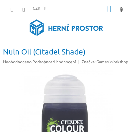
Přejít
NÁKUP
na
CZK
obsah
KOŠÍK
Nuln Oil (Citadel Shade)
Průměrné
Neohodnoceno
Podrobnosti hodnocení
Značka:
Games Workshop
hodnocení
produktu
je
0,0
z
5
hvězdiček.