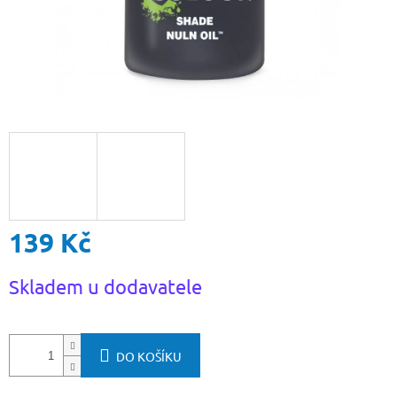
139 Kč
Měrná
Skladem u dodavatele
cena:
DO KOŠÍKU