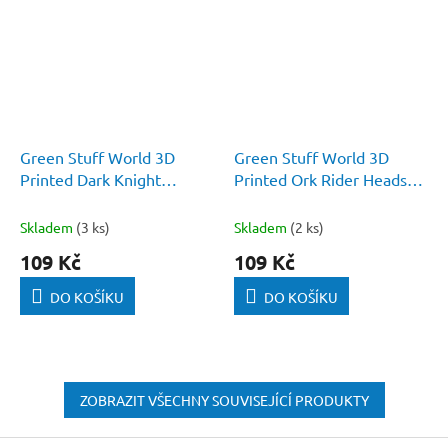
Green Stuff World 3D
Green Stuff World 3D
Printed Dark Knight
Printed Ork Rider Heads
Warden Helmets 1:48
1:48
Skladem
(3 ks)
Skladem
(2 ks)
109 Kč
109 Kč
DO KOŠÍKU
DO KOŠÍKU
ZOBRAZIT VŠECHNY SOUVISEJÍCÍ PRODUKTY
Z