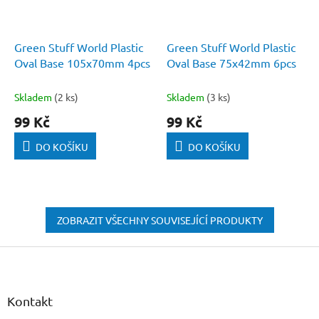
Green Stuff World Plastic
Green Stuff World Plastic
Oval Base 105x70mm 4pcs
Oval Base 75x42mm 6pcs
Skladem
(2 ks)
Skladem
(3 ks)
99 Kč
99 Kč
DO KOŠÍKU
DO KOŠÍKU
ZOBRAZIT VŠECHNY SOUVISEJÍCÍ PRODUKTY
Z
á
p
a
Kontakt
t