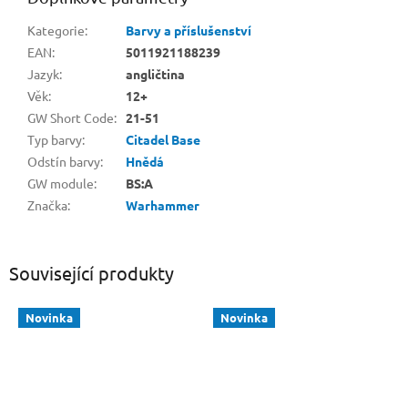
Kategorie
:
Barvy a příslušenství
EAN
:
5011921188239
Jazyk
:
angličtina
Věk
:
12+
GW Short Code
:
21-51
Typ barvy
:
Citadel Base
Odstín barvy
:
Hnědá
GW module
:
BS:A
Značka
:
Warhammer
Související produkty
Novinka
Novinka