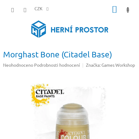
Přejít
NÁKUP
na
CZK
obsah
KOŠÍK
Morghast Bone (Citadel Base)
Průměrné
Neohodnoceno
Podrobnosti hodnocení
Značka:
Games Workshop
hodnocení
produktu
je
0,0
z
5
hvězdiček.