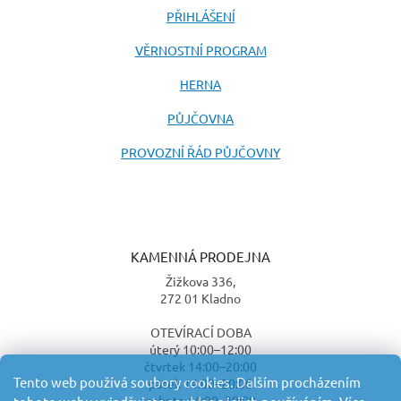
PŘIHLÁŠENÍ
VĚRNOSTNÍ PROGRAM
HERNA
PŮJČOVNA
PROVOZNÍ ŘÁD PŮJČOVNY
KAMENNÁ PRODEJNA
Žižkova 336,
272 01 Kladno
OTEVÍRACÍ DOBA
úterý 10:00–12:00
čtvrtek 14:00–20:00
Tento web používá soubory cookies. Dalším procházením
pátek 14:00–20:00
sobota 14:00–20:00