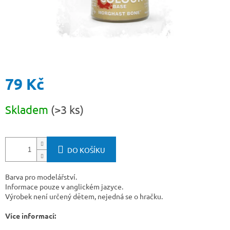
79 Kč
Měrná
Skladem
(>3 ks)
cena:
DO KOŠÍKU
Barva pro modelářství.
Informace pouze v anglickém jazyce.
Výrobek není určený dětem, nejedná se o hračku.
Více informací: