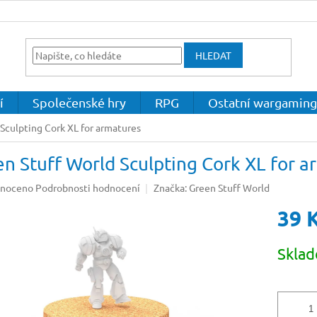
HLEDAT
í
Společenské hry
RPG
Ostatní wargaming
Sculpting Cork XL for armatures
n Stuff World Sculpting Cork XL for a
né
noceno
Podrobnosti hodnocení
Značka:
Green Stuff World
ení
39 
u
Měrná
Skla
cena:
ek.