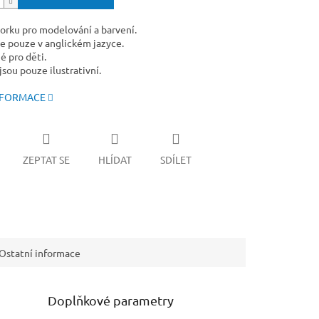
korku pro modelování a barvení.
e pouze v anglickém jazyce.
 pro děti.
sou pouze ilustrativní.
NFORMACE
ZEPTAT SE
HLÍDAT
SDÍLET
Ostatní informace
Doplňkové parametry