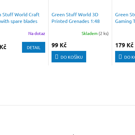
 Stuff World Craft
Green Stuff World 3D
Green St
 with spare blades
Printed Grenades 1:48
Gaming T
Cubes 8 
Na dotaz
Skladem
(2 ks)
99 Kč
179 Kč
 Kč
DETAIL
DO KOŠÍKU
DO K