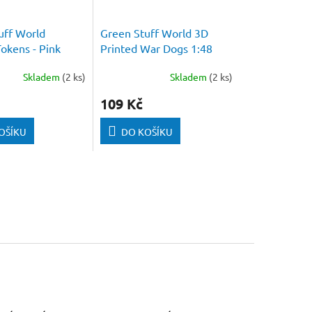
uff World
Green Stuff World 3D
okens - Pink
Printed War Dogs 1:48
mm (Pack 50 pcs)
Skladem
(2 ks)
Skladem
(2 ks)
109 Kč
OŠÍKU
DO KOŠÍKU