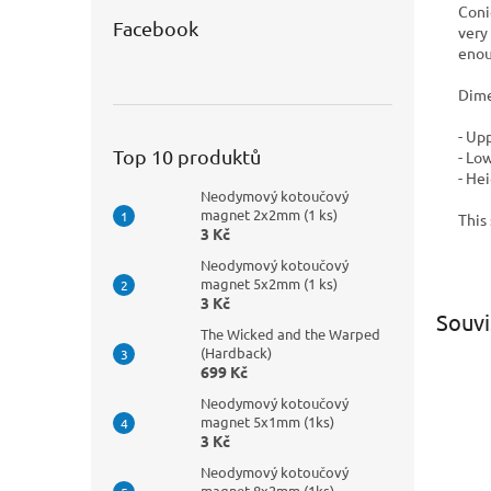
Coni
Facebook
very
enou
Dime
- Up
Top 10 produktů
- Lo
- He
Neodymový kotoučový
magnet 2x2mm (1 ks)
This 
3 Kč
Neodymový kotoučový
magnet 5x2mm (1 ks)
3 Kč
Souvi
The Wicked and the Warped
(Hardback)
699 Kč
Neodymový kotoučový
magnet 5x1mm (1ks)
3 Kč
Neodymový kotoučový
magnet 8x2mm (1ks)