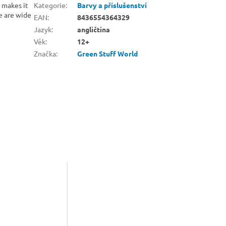
t makes it
Kategorie
:
Barvy a příslušenství
e are wide
EAN
:
8436554364329
Jazyk
:
angličtina
Věk
:
12+
Značka
:
Green Stuff World