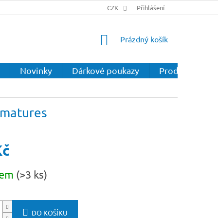
CZK
Přihlášení
NÁKUPNÍ
Prázdný košík
KOŠÍK
Novinky
Dárkové poukazy
Prodejna
rmatures
Kč
dem
(>3 ks)
DO KOŠÍKU