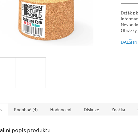
Držák z 
Informac
Nevhodné
Obrázky j
DALŠÍ I
s
Podobné (4)
Hodnocení
Diskuze
Značka
ailní popis produktu