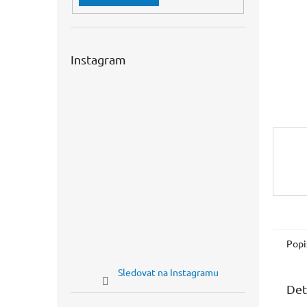
n
e
l
Instagram
Popi
Sledovat na Instagramu
Det