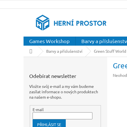
Přejít
na
obsah
Games Workshop
Barvy a příslušenstv
Domů
Barvy a příslušenství
Green Stuff World 
P
Gree
o
s
Průměr
Neohod
Odebírat newsletter
t
hodnoc
r
produkt
Vložte svůj e-mail a my vám budeme
a
je
zasílat informace o nových produktech
n
0,0
na našem e-shopu.
z
n
5
í
E-mail
hvězdič
p
a
PŘIHLÁSIT SE