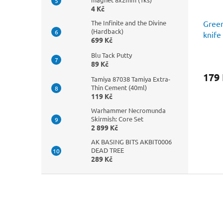
4 Kč
Green
The Infinite and the Divine
(Hardback)
knife
699 Kč
Blu Tack Putty
89 Kč
179
Tamiya 87038 Tamiya Extra-
Thin Cement (40ml)
119 Kč
Warhammer Necromunda
Skirmish: Core Set
2 899 Kč
AK BASING BITS AKBIT0006
DEAD TREE
289 Kč
Z
á
p
a
t