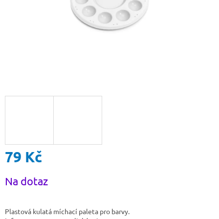
79 Kč
Měrná
Na dotaz
cena:
Plastová kulatá míchací paleta pro barvy.