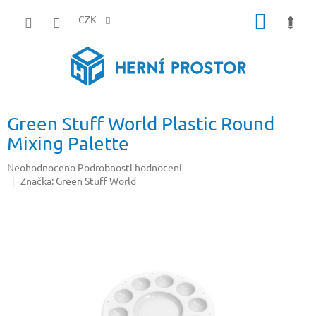
Přejít
NÁKUP
na
CZK
obsah
KOŠÍK
Green Stuff World Plastic Round
Mixing Palette
Průměrné
Neohodnoceno
Podrobnosti hodnocení
hodnocení
Značka:
Green Stuff World
produktu
je
0,0
z
5
hvězdiček.