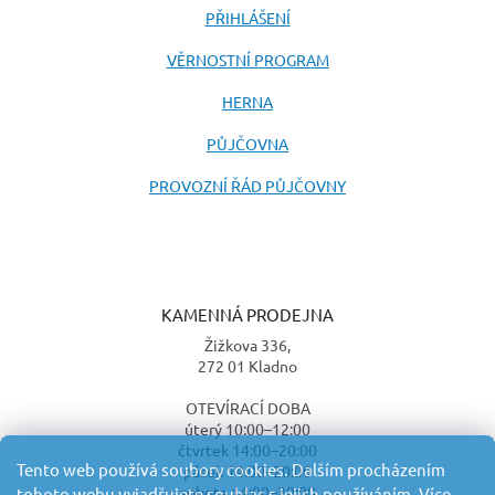
PŘIHLÁŠENÍ
VĚRNOSTNÍ PROGRAM
HERNA
PŮJČOVNA
PROVOZNÍ ŘÁD PŮJČOVNY
KAMENNÁ PRODEJNA
Žižkova 336,
272 01 Kladno
OTEVÍRACÍ DOBA
úterý 10:00–12:00
čtvrtek 14:00–20:00
Tento web používá soubory cookies. Dalším procházením
pátek 14:00–20:00
sobota 14:00–20:00
tohoto webu vyjadřujete souhlas s jejich používáním. Více