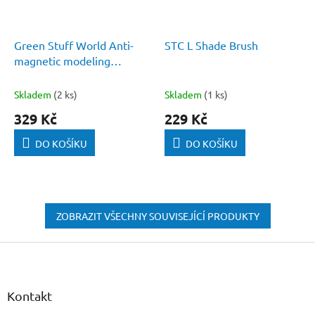
Green Stuff World Anti-
STC L Shade Brush
magnetic modeling
tweezers 4 pcs
Skladem
(2 ks)
Skladem
(1 ks)
329 Kč
229 Kč
DO KOŠÍKU
DO KOŠÍKU
ZOBRAZIT VŠECHNY SOUVISEJÍCÍ PRODUKTY
Z
á
p
a
Kontakt
t