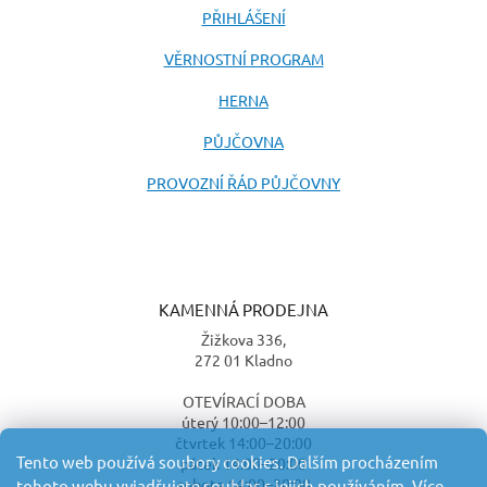
PŘIHLÁŠENÍ
VĚRNOSTNÍ PROGRAM
HERNA
PŮJČOVNA
PROVOZNÍ ŘÁD PŮJČOVNY
KAMENNÁ PRODEJNA
Žižkova 336,
272 01 Kladno
OTEVÍRACÍ DOBA
úterý 10:00–12:00
čtvrtek 14:00–20:00
Tento web používá soubory cookies. Dalším procházením
pátek 14:00–20:00
sobota 14:00–20:00
tohoto webu vyjadřujete souhlas s jejich používáním. Více