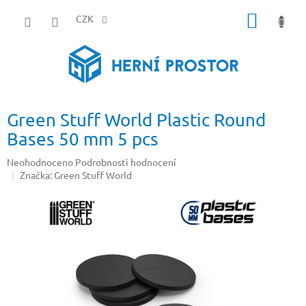
Přejít
NÁKUP
na
CZK
obsah
KOŠÍK
Green Stuff World Plastic Round
Bases 50 mm 5 pcs
Průměrné
Neohodnoceno
Podrobnosti hodnocení
hodnocení
Značka:
Green Stuff World
produktu
je
0,0
z
5
hvězdiček.