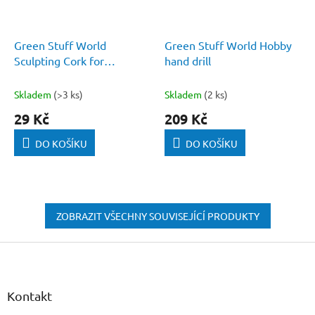
Green Stuff World
Green Stuff World Hobby
Sculpting Cork for
hand drill
armatures
Skladem
(>3 ks)
Skladem
(2 ks)
29 Kč
209 Kč
DO KOŠÍKU
DO KOŠÍKU
ZOBRAZIT VŠECHNY SOUVISEJÍCÍ PRODUKTY
Z
á
p
a
Kontakt
t