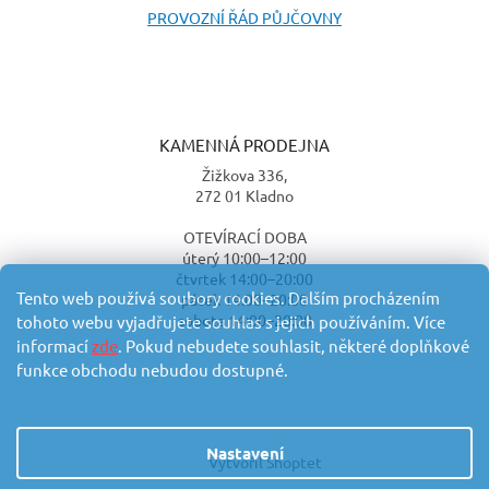
PROVOZNÍ ŘÁD PŮJČOVNY
KAMENNÁ PRODEJNA
Žižkova 336,
272 01 Kladno
OTEVÍRACÍ DOBA
úterý 10:00–12:00
čtvrtek 14:00–20:00
Tento web používá soubory cookies. Dalším procházením
pátek 14:00–20:00
sobota 14:00–20:00
tohoto webu vyjadřujete souhlas s jejich používáním. Více
informací
zde
. Pokud nebudete souhlasit, některé doplňkové
funkce obchodu nebudou dostupné.
Nastavení
Vytvořil Shoptet