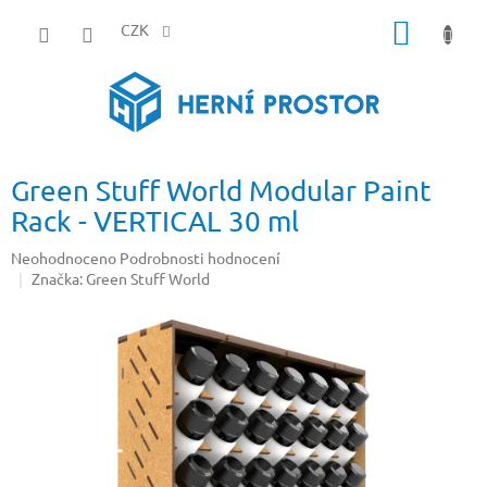
Přejít
NÁKUP
na
CZK
obsah
KOŠÍK
Green Stuff World Modular Paint
Rack - VERTICAL 30 ml
Průměrné
Neohodnoceno
Podrobnosti hodnocení
hodnocení
Značka:
Green Stuff World
produktu
je
0,0
z
5
hvězdiček.