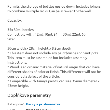
Permits the storage of bottles upside down. Includes joiners
to combine multiple racks. Can be screwed to the wall.
Capacity:
35x 30ml bottles.
Compatible with: 12ml, 10ml, 24ml, 30ml, 22ml, 60ml
Size:
30cm width x 28cm height x 8,2cm depth
* This item does not include any paintbrushes or paint pots.
This item must be assembled but includes assembly
instructions.
* Wood is an organic material of natural origin that can have
different shades of color or finish. This difference will not be
considered a defect of the article.
* Compatible with Tamiya paints, can size 35mm diameter x
43mm height.
Doplňkové parametry
Kategorie
:
Barvy a příslušenství
EAN
:
8435646507422