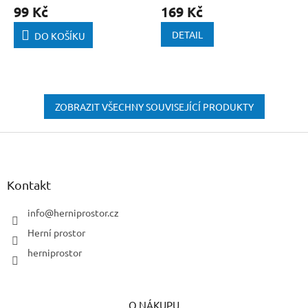
99 Kč
169 Kč
DETAIL
DO KOŠÍKU
ZOBRAZIT VŠECHNY SOUVISEJÍCÍ PRODUKTY
Z
á
p
a
Kontakt
t
í
info
@
herniprostor.cz
Herní prostor
herniprostor
O NÁKUPU