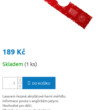
189 Kč
Měrná
Skladem
(1 ks)
cena:
DO KOŠÍKU
Laserem řezané akrylátové herní měřidlo.
Informace pouze v anglickém jazyce.
Nevhodné pro děti.