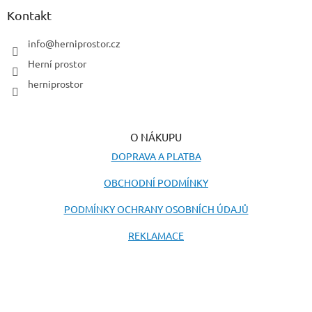
a
Kontakt
t
í
info
@
herniprostor.cz
Herní prostor
herniprostor
O NÁKUPU
DOPRAVA A PLATBA
OBCHODNÍ PODMÍNKY
PODMÍNKY OCHRANY OSOBNÍCH ÚDAJŮ
REKLAMACE