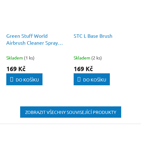
Green Stuff World
STC L Base Brush
Airbrush Cleaner Spray
200ml
Skladem
(1 ks)
Skladem
(2 ks)
169 Kč
169 Kč
DO KOŠÍKU
DO KOŠÍKU
ZOBRAZIT VŠECHNY SOUVISEJÍCÍ PRODUKTY
Z
á
p