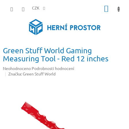
Přejít
NÁKUP
na
CZK
obsah
KOŠÍK
Green Stuff World Gaming
Measuring Tool - Red 12 inches
Průměrné
Neohodnoceno
Podrobnosti hodnocení
hodnocení
Značka:
Green Stuff World
produktu
je
0,0
z
5
hvězdiček.