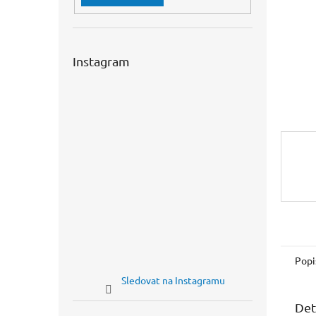
n
e
l
Instagram
Popi
Sledovat na Instagramu
Det