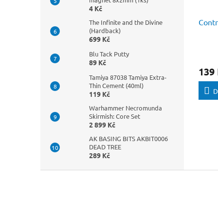
4 Kč
Contr
The Infinite and the Divine
(Hardback)
699 Kč
Blu Tack Putty
89 Kč
139
Tamiya 87038 Tamiya Extra-
Thin Cement (40ml)
D
119 Kč
Warhammer Necromunda
Skirmish: Core Set
2 899 Kč
AK BASING BITS AKBIT0006
DEAD TREE
289 Kč
Z
á
p
a
t