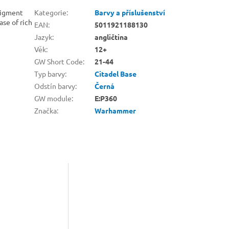
 pigment
Kategorie
:
Barvy a příslušenství
ase of rich
EAN
:
5011921188130
Jazyk
:
angličtina
Věk
:
12+
GW Short Code
:
21-44
Typ barvy
:
Citadel Base
Odstín barvy
:
Černá
GW module
:
E:P360
Značka
:
Warhammer