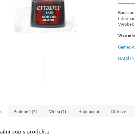
Barva pr
Informac
Výrobek 
Více inf
Games W
DALŠÍ I
s
Podobné (4)
Videa (1)
Hodnocení
Diskuze
ailní popis produktu