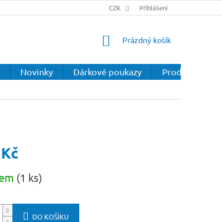
CZK
Přihlášení
NÁKUPNÍ
Prázdný košík
KOŠÍK
Novinky
Dárkové poukazy
Prodejna
 Kč
dem
(1 ks)
DO KOŠÍKU