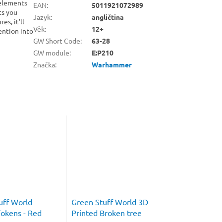
 elements
EAN
:
5011921072989
ts you
Jazyk
:
angličtina
es, it’ll
Věk
:
12+
tention into
GW Short Code
:
63-28
GW module
:
E:P210
Značka
:
Warhammer
uff World
Green Stuff World 3D
okens - Red
Printed Broken tree