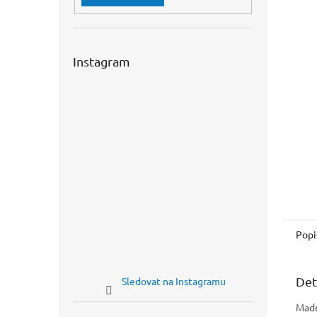
n
e
l
Instagram
Popi
Det
Sledovat na Instagramu
Made