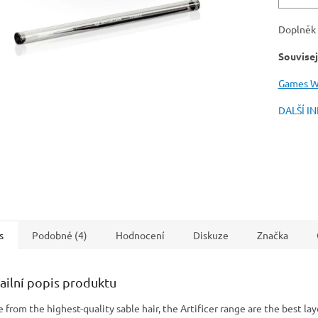
Doplněk 
Souvisej
Games W
DALŠÍ I
s
Podobné (4)
Hodnocení
Diskuze
Značka
ailní popis produktu
 from the highest-quality sable hair, the Artificer range are the best la