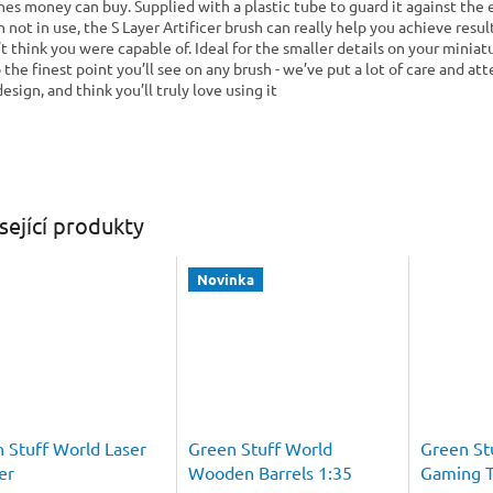
hes money can buy. Supplied with a plastic tube to guard it against the
 not in use, the S Layer Artificer brush can really help you achieve resul
t think you were capable of. Ideal for the smaller details on your miniatur
 the finest point you’ll see on any brush - we’ve put a lot of care and at
esign, and think you’ll truly love using it
sející produkty
Novinka
 Stuff World Laser
Green Stuff World
Green St
er
Wooden Barrels 1:35
Gaming T