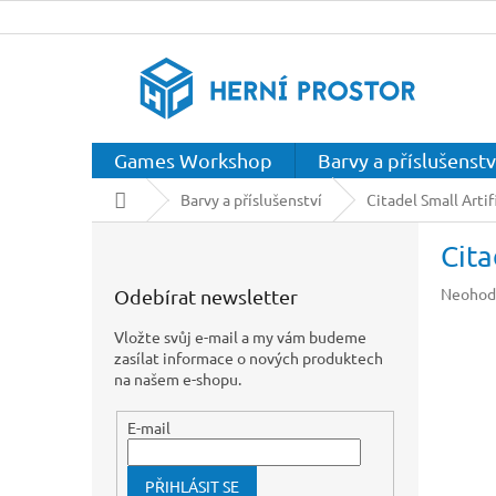
Přejít
na
obsah
Games Workshop
Barvy a příslušenstv
Domů
Barvy a příslušenství
Citadel Small Artif
P
Cita
o
s
Průměr
Neohod
Odebírat newsletter
t
hodnoc
r
produkt
Vložte svůj e-mail a my vám budeme
a
je
zasílat informace o nových produktech
n
0,0
na našem e-shopu.
z
n
5
í
E-mail
hvězdič
p
a
PŘIHLÁSIT SE