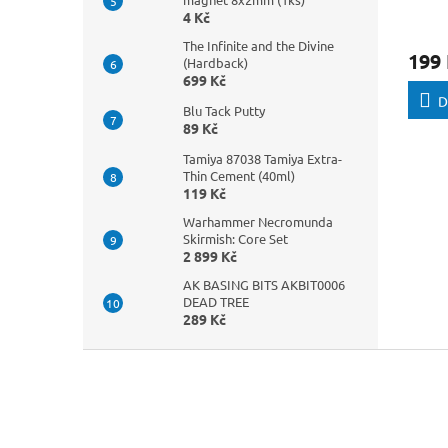
4 Kč
The Infinite and the Divine
199
(Hardback)
699 Kč
D
Blu Tack Putty
89 Kč
Tamiya 87038 Tamiya Extra-
Thin Cement (40ml)
119 Kč
Warhammer Necromunda
Skirmish: Core Set
2 899 Kč
AK BASING BITS AKBIT0006
DEAD TREE
289 Kč
Z
á
p
a
t