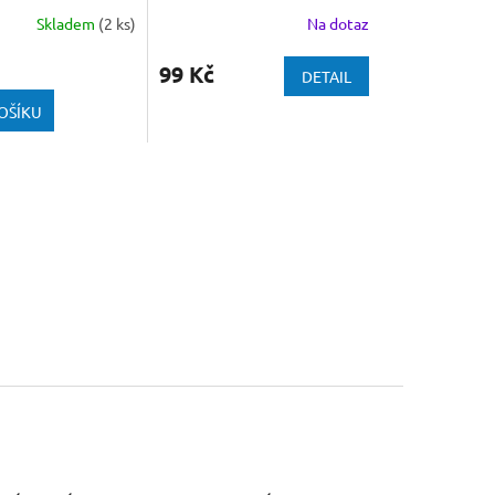
mm (Pack 50 pcs)
branches 1:72-1:48-1:35
Skladem
(2 ks)
Na dotaz
99 Kč
DETAIL
OŠÍKU