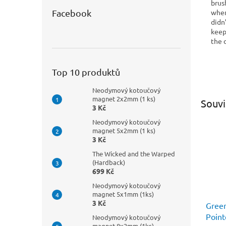
brus
when
Facebook
didn’
keep
the d
Top 10 produktů
Neodymový kotoučový
magnet 2x2mm (1 ks)
Souvi
3 Kč
Neodymový kotoučový
magnet 5x2mm (1 ks)
3 Kč
The Wicked and the Warped
(Hardback)
699 Kč
Neodymový kotoučový
magnet 5x1mm (1ks)
3 Kč
Green
Point
Neodymový kotoučový
magnet 8x2mm (1ks)