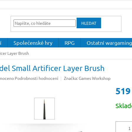
HLEDAT
í
Společenské hry
RPG
Ostatní wargaming
icer Layer Brush
del Small Artificer Layer Brush
né
noceno
Podrobnosti hodnocení
Značka:
Games Workshop
ení
519
u
Měrná
Skla
cena:
ek.