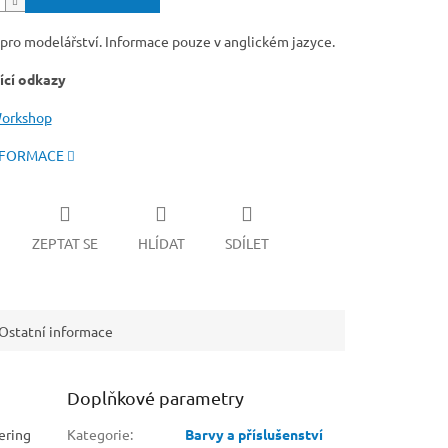
pro modelářství. Informace pouze v anglickém jazyce.
ící odkazy
orkshop
NFORMACE
ZEPTAT SE
HLÍDAT
SDÍLET
Ostatní informace
Doplňkové parametry
yering
Kategorie
:
Barvy a příslušenství