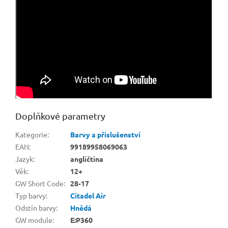
Doplňkové parametry
Kategorie
:
Barvy a příslušenství
EAN
:
99189958069063
Jazyk
:
angličtina
Věk
:
12+
GW Short Code
:
28-17
Typ barvy
:
Citadel Air
Odstín barvy
:
Hnědá
GW module
:
E:P360