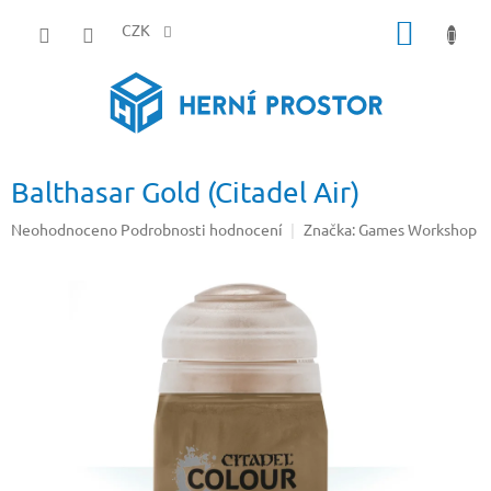
Přejít
NÁKUP
na
CZK
obsah
KOŠÍK
Balthasar Gold (Citadel Air)
Průměrné
Neohodnoceno
Podrobnosti hodnocení
Značka:
Games Workshop
hodnocení
produktu
je
0,0
z
5
hvězdiček.