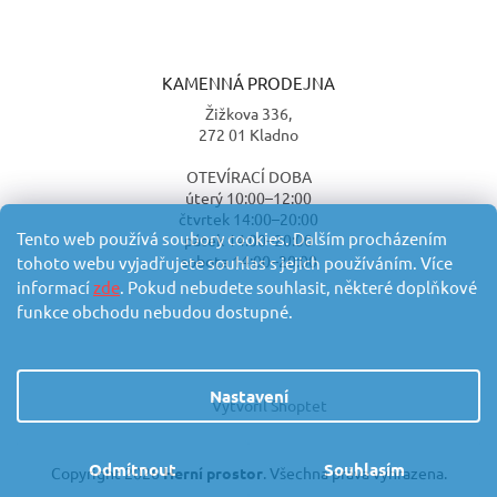
KAMENNÁ PRODEJNA
Žižkova 336,
272 01 Kladno
OTEVÍRACÍ DOBA
úterý 10:00–12:00
čtvrtek 14:00–20:00
Tento web používá soubory cookies. Dalším procházením
pátek 14:00–20:00
sobota 14:00–20:00
tohoto webu vyjadřujete souhlas s jejich používáním. Více
informací
zde
. Pokud nebudete souhlasit, některé doplňkové
funkce obchodu nebudou dostupné.
Nastavení
Vytvořil Shoptet
Odmítnout
Souhlasím
Copyright 2026
Herní prostor
. Všechna práva vyhrazena.