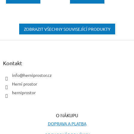
ZOBRAZIT VŠECHNY SOUVISEJÍCÍ PRODUKTY
Z
á
p
a
Kontakt
t
í
info
@
herniprostor.cz
Herní prostor
herniprostor
O NÁKUPU
DOPRAVA A PLATBA