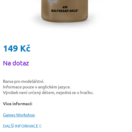
149 Kč
Měrná
Na dotaz
cena:
Barva pro modelářství.
Informace pouze v anglickém jazyce.
Výrobek není určený dětem, nejedná se o hračku.
Více informací:
Games Workshop
DALŠÍ INFORMACE