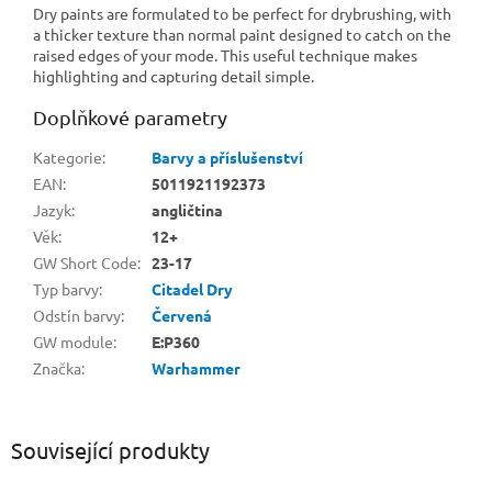
Dry paints are formulated to be perfect for drybrushing, with
a thicker texture than normal paint designed to catch on the
raised edges of your mode. This useful technique makes
highlighting and capturing detail simple.
Doplňkové parametry
Kategorie
:
Barvy a příslušenství
EAN
:
5011921192373
Jazyk
:
angličtina
Věk
:
12+
GW Short Code
:
23-17
Typ barvy
:
Citadel Dry
Odstín barvy
:
Červená
GW module
:
E:P360
Značka
:
Warhammer
Související produkty