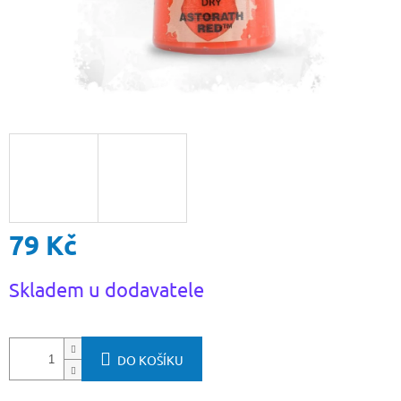
79 Kč
Měrná
Skladem u dodavatele
cena:
DO KOŠÍKU