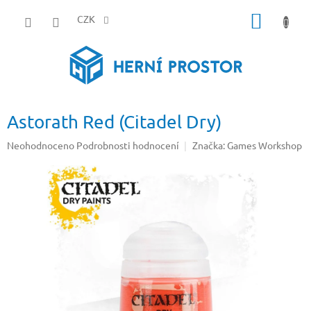
Přejít
NÁKUP
na
CZK
obsah
KOŠÍK
Astorath Red (Citadel Dry)
Průměrné
Neohodnoceno
Podrobnosti hodnocení
Značka:
Games Workshop
hodnocení
produktu
je
0,0
z
5
hvězdiček.