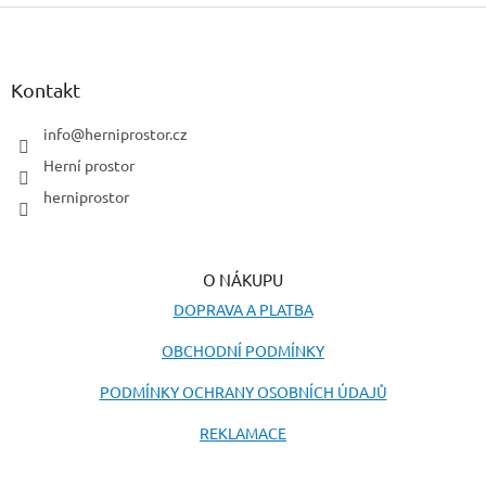
Z
á
p
a
Kontakt
t
í
info
@
herniprostor.cz
Herní prostor
herniprostor
O NÁKUPU
DOPRAVA A PLATBA
OBCHODNÍ PODMÍNKY
PODMÍNKY OCHRANY OSOBNÍCH ÚDAJŮ
REKLAMACE