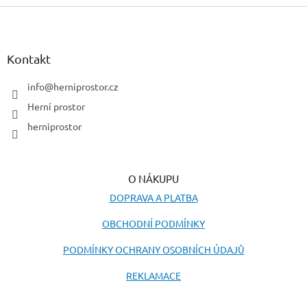
Z
á
p
a
Kontakt
t
í
info
@
herniprostor.cz
Herní prostor
herniprostor
O NÁKUPU
DOPRAVA A PLATBA
OBCHODNÍ PODMÍNKY
PODMÍNKY OCHRANY OSOBNÍCH ÚDAJŮ
REKLAMACE