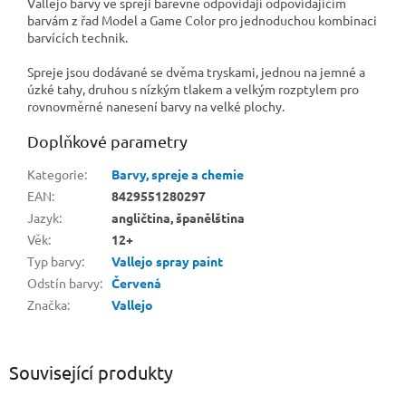
Vallejo barvy ve spreji barevně odpovídají odpovídajícím
barvám z řad Model a Game Color pro jednoduchou kombinaci
barvících technik.
Spreje jsou dodávané se dvěma tryskami, jednou na jemné a
úzké tahy, druhou s nízkým tlakem a velkým rozptylem pro
rovnovměrné nanesení barvy na velké plochy.
Doplňkové parametry
Kategorie
:
Barvy, spreje a chemie
EAN
:
8429551280297
Jazyk
:
angličtina, španělština
Věk
:
12+
Typ barvy
:
Vallejo spray paint
Odstín barvy
:
Červená
Značka
:
Vallejo
Související produkty