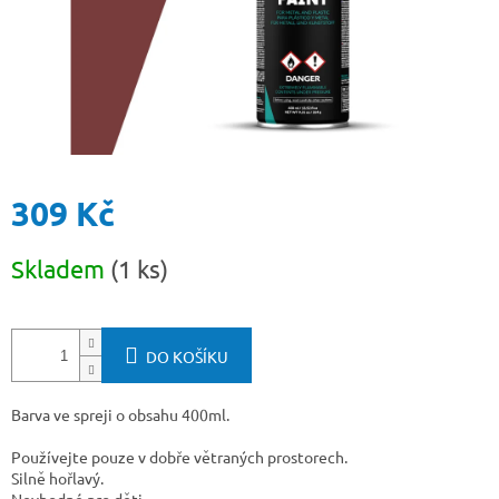
309 Kč
Měrná
Skladem
(1 ks)
cena:
DO KOŠÍKU
Barva ve spreji o obsahu 400ml.
Používejte pouze v dobře větraných prostorech.
Silně hořlavý.