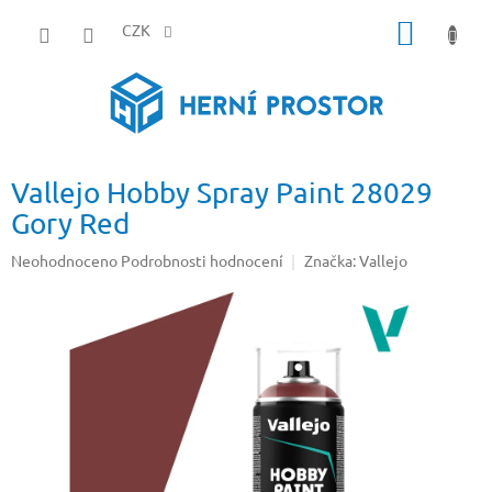
Přejít
NÁKUP
na
CZK
obsah
KOŠÍK
Vallejo Hobby Spray Paint 28029
Gory Red
Průměrné
Neohodnoceno
Podrobnosti hodnocení
Značka:
Vallejo
hodnocení
produktu
je
0,0
z
5
hvězdiček.