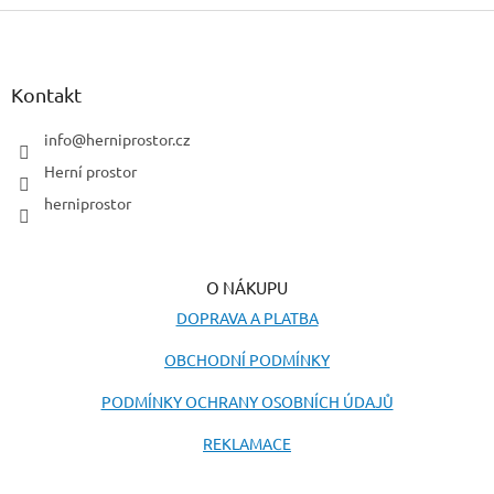
Z
á
p
a
Kontakt
t
í
info
@
herniprostor.cz
Herní prostor
herniprostor
O NÁKUPU
DOPRAVA A PLATBA
OBCHODNÍ PODMÍNKY
PODMÍNKY OCHRANY OSOBNÍCH ÚDAJŮ
REKLAMACE