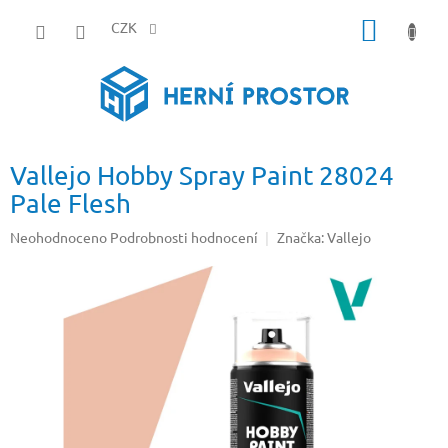
Přejít
NÁKUP
na
CZK
obsah
KOŠÍK
Vallejo Hobby Spray Paint 28024
Pale Flesh
Průměrné
Neohodnoceno
Podrobnosti hodnocení
Značka:
Vallejo
hodnocení
produktu
je
0,0
z
5
hvězdiček.