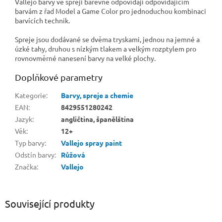
Vallejo barvy ve spreji barevně odpovídají odpovídajícím
barvám z řad Model a Game Color pro jednoduchou kombinaci
barvících technik.
Spreje jsou dodávané se dvěma tryskami, jednou na jemné a
úzké tahy, druhou s nízkým tlakem a velkým rozptylem pro
rovnovměrné nanesení barvy na velké plochy.
Doplňkové parametry
Kategorie
:
Barvy, spreje a chemie
EAN
:
8429551280242
Jazyk
:
angličtina, španělština
Věk
:
12+
Typ barvy
:
Vallejo spray paint
Odstín barvy
:
Růžová
Značka
:
Vallejo
Související produkty